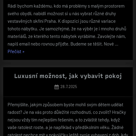
Rádi bychom každému, kdo má problémy s malým prostorem
svého obydlí, nabídli možnost si u nás vybrat různé druhy
vestavěných skříní Praha. K dispozici jsou různé variace
tohoto nábytku. Je samozřejmé, že na výběr je i mnoho druhů
materiálů, ze kterého tento nábytek vyrábíme. Zavolejte nám,
napiš email nebo rovnou přijďte. Budeme se těšit. Nové …
„Uděláme
Přečíst
»
Vám
prostor“
Luxusní možnost, jak vybavit pokoj
Posted
28.7.2025
on
Přemýšlíte, jakým způsobem byste mohli svým dětem udělat
radost? Je na vás proto důležité rozhodnutí, co zvolit? Hračky
nejsou vždy tím nejlepším řešením, a to zvláště tehdy, když
vaše ratolest roste, a je například v předškolním věku. Žádné
ratolest nechce mít v pokojíčku ještě svoje vybavení z dob, kdy