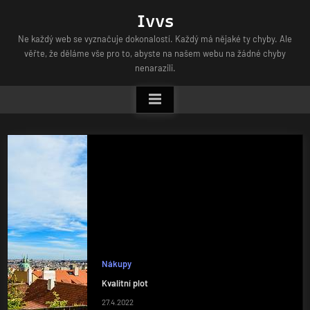
Skip
Ivvs
to
Ne každý web se vyznačuje dokonalostí. Každý má nějaké ty chyby. Ale
content
věřte, že děláme vše pro to, abyste na našem webu na žádné chyby
nenarazili.
Nákupy
Kvalitní plot
27.4.2022