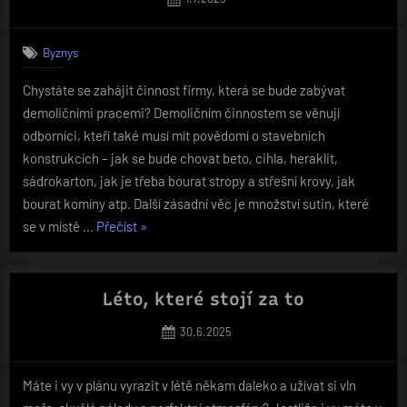
on
Byznys
Chystáte se zahájit činnost firmy, která se bude zabývat
demoličními pracemi? Demoličním činnostem se věnují
odborníci, kteří také musí mít povědomí o stavebních
konstrukcích – jak se bude chovat beto, cihla, heraklit,
sádrokarton, jak je třeba bourat stropy a střešní krovy, jak
bourat komíny atp. Další zásadní věc je množství sutin, které
„Propagujeme
se v místě …
Přečíst
»
na
Internetu
činnost
Léto, které stojí za to
demoličních
Posted
30.6.2025
prací“
on
Máte i vy v plánu vyrazit v létě někam daleko a užívat si vln