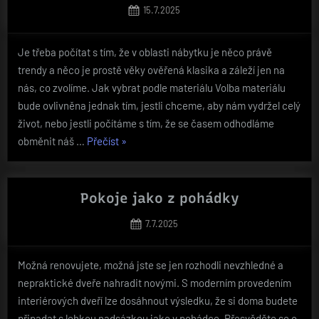
Posted
15.7.2025
on
Je třeba počítat s tím, že v oblasti nábytku je něco právě
trendy a něco je prostě věky ověřená klasika a záleží jen na
nás, co zvolíme. Jak vybrat podle materiálu Volba materiálu
bude ovlivněna jednak tím, jestli chceme, aby nám vydržel celý
život, nebo jestli počítáme s tím, že se časem odhodláme
„Trendy
obměnit náš …
Přečíst
»
kontra
praktické
užití“
Pokoje jako z pohádky
Posted
7.7.2025
on
Možná renovujete, možná jste se jen rozhodli nevzhledné a
nepraktické dveře nahradit novými. S moderním provedením
interiérových dveří lze dosáhnout výsledku, že si doma budete
připadat s lehkou nadsázkou jako v pohádce. Přesvědčte se o