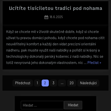
dosah“
Ucítíte tisíciletou tradici pod nohama
Posted
18.6.2025
on
Když se chcete mít v životě skutečně dobře, když si chcete
užívat tu pravou domácí pohodu, když chcete pod nohama cítit
neuvěřitelný komfort a každý den vídat precizní orientální
nádheru, pak musíte využít naší nabídky a pořídit si krásný a
technologicky dokonalý perský koberec z naší nabídky. Nic se
„Ucítíte
totiž nevyrovná jeho dokonalým vlastnostem, nic …
Přečíst
»
tisícile
tradici
Stránkování
pod
Předchozí
1
2
3
…
20
Následující
nohama
příspěvků
Vyhledávání