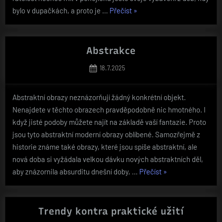
„Luxusní
bylo v dupačkách, a proto je …
Přečíst
»
možnost,
jak
vybavit
Abstrakce
pokoj“
Posted
18.7.2025
on
Abstraktní obrazy neznázorňují žádný konkrétní objekt.
Nenajdete v těchto obrazech pravděpodobně nic hmotného. I
když jisté podoby můžete najít na základě vaší fantazie. Proto
jsou tyto abstraktní moderní obrazy oblíbené. Samozřejmě z
historie známe také obrazy, které jsou spíše abstraktní, ale
nová doba si vyžádala velkou dávku nových abstraktních děl,
„Abstrakce“
aby znázornila absurditu dnešní doby, …
Přečíst
»
Trendy kontra praktické užití