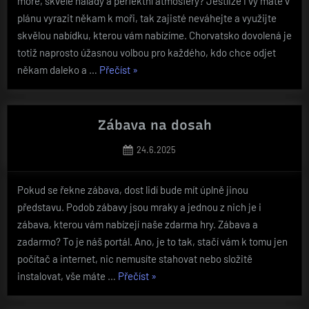
moře, skvělé nálady a perfektní atmosféry? Jestliže i vy máte v
plánu vyrazit někam k moři, tak zajisté neváhejte a využijte
skvělou nabídku, kterou vám nabízíme. Chorvatsko dovolená je
totiž naprosto úžasnou volbou pro každého, kdo chce odjet
„Léto,
někam daleko a …
Přečíst
»
které
stojí
za
Zábava na dosah
to“
Posted
24.6.2025
on
Pokud se řekne zábava, dost lidí bude mít úplně jinou
představu. Podob zábavy jsou mraky a jednou z nich je i
zábava, kterou vám nabízejí naše zdarma hry. Zábava a
zadarmo? To je náš portál. Ano, je to tak, stačí vám k tomu jen
počítač a internet, nic nemusíte stahovat nebo složitě
„Zábava
instalovat, vše máte …
Přečíst
»
na