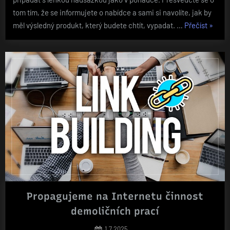
tom tím, že se informujete o nabídce a sami si navolíte, jak by
„Pokoj
měl výsledný produkt, který budete chtít, vypadat. …
Přečíst
»
jako
z
pohádk
Propagujeme na Internetu činnost
demoličních prací
Posted
1.7.2025