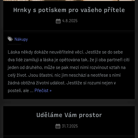
Hrnky s potiskem pro vašeho přítele
Posted
4.8.2025
on
Nákupy
Láska někdy dokáže neuvěřitelné věci. Jestliže se do sebe
dva lidé zamilují a láska je opětována tak, že ji oba partneři cítí
jeden od druhého, může se pak mezi nimi rozvinout vztah na
celý život. Jsou šťastní, nic jim neschází a neotřese s nimi
žádná obtížná životní událost. Jestliže si rozumí nejen v
„Hrnky
posteli, ale …
Přečíst
»
s
potiskem
pro
Uděláme Vám prostor
vašeho
Posted
31.7.2025
přítele“
on