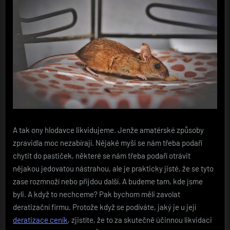
A tak ony hlodavce likvidujeme. Jenže amatérské způsoby
zpravidla moc nezabírají. Nějaké myši se nám třeba podaří
chytit do pastiček, některé se nám třeba podaří otrávit
nějakou jedovatou nástrahou, ale je prakticky jisté, že se tyto
zase rozmnoží nebo přijdou další. A budeme tam, kde jsme
byli.
A když to nechceme? Pak bychom měli zavolat
deratizační firmu. Protože když se podíváte, jaký je u její
deratizace ceník
, zjistíte, že to za skutečně účinnou likvidaci