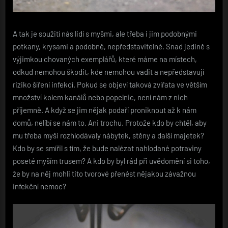
A tak je soužití nás lidí s myšmi, ale třeba i jim podobnými
potkany, krysami a podobně, nepředstavitelné. Snad jedině s
výjimkou chovaných exemplářů, které máme na místech,
odkud nemohou škodit, kde nemohou vadit a nepředstavují
riziko šíření infekcí.
Pokud se objeví taková zvířata ve větším
množství kolem kanálů nebo popelnic, není nám z nich
příjemně. A když se jim nějak podaří proniknout až k nám
domů, nelíbí se nám to. Ani trochu. Protože kdo by chtěl, aby
mu třeba myši rozhlodávaly nábytek, stěny a další majetek?
Kdo by se smířil s tím, že bude nalézat nahlodané potraviny
poseté myším trusem? A kdo by byl rád při uvědomění si toho,
že by na něj mohli tito tvorové přenést nějakou závažnou
infekční nemoc?