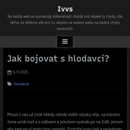
Skip
Ivvs
to
Ne každý web se vyznačuje dokonalostí. Každý má nějaké ty chyby. Ale
content
věřte, že děláme vše pro to, abyste na našem webu na žádné chyby
nenarazili.
Jak bojovat s hlodavci?
Posted
9.11.2025
on
Dovolená
Mnozí z vás už jistě někdy někde viděli nějaký vtip, na kterém
žena uvidí myš a s úděsem a jekotem vyskakuje na židli, jenom
aby tam na ni tento tvor nemohl. Protože tomu tak v nejednom