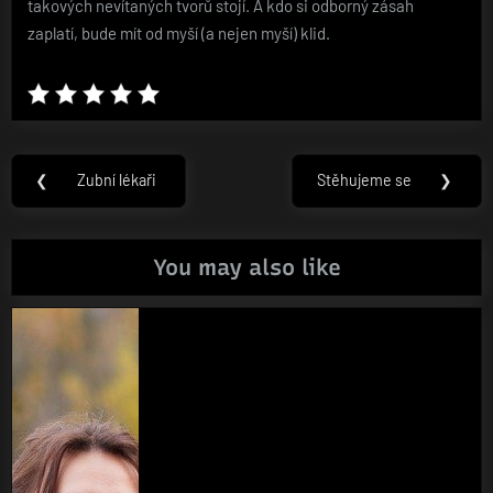
takových nevítaných tvorů stojí. A kdo si odborný zásah
zaplatí, bude mít od myší (a nejen myší) klid.
Navigace
❮
Zubní lékaři
Stěhujeme se
❯
Previous
Next
pro
Post:
Post:
příspěvek
You may also like