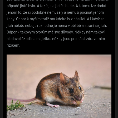
případě jistě bylo. A také je a jistě i bude. A k tomu lze dodat
jenom to, že si podobně nemusely a nemusí počínat jenom
ženy. Odpor k myším totiž má kdokoliv z nás lidí. A i když se
jich někdo nebojí, rozhodně je nemá v oblibě a straní se jich.
Odpor k takovým tvorům má své důvody. Někdy nám takoví
hlodavci škodí na majetku, někdy jsou pro nás i zdravotním
rizikem.