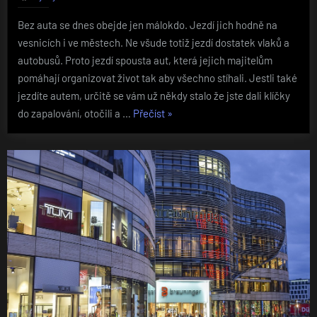
Bez auta se dnes obejde jen málokdo. Jezdí jich hodně na
vesnicích i ve městech. Ne všude totiž jezdí dostatek vlaků a
autobusů. Proto jezdí spousta aut, která jejich majitelům
pomáhají organizovat život tak aby všechno stíhali. Jestli také
jezdíte autem, určitě se vám už někdy stalo že jste dali klíčky
„Nefunguje
do zapalování, otočili a …
Přečíst
»
vaše
auto?“