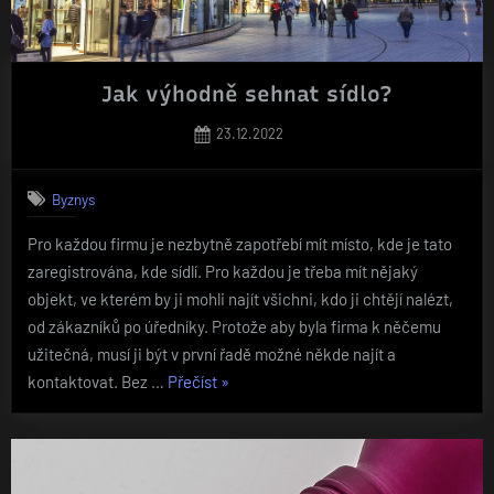
Jak výhodně sehnat sídlo?
Posted
23.12.2022
on
Byznys
Pro každou firmu je nezbytně zapotřebí mít místo, kde je tato
zaregistrována, kde sídlí. Pro každou je třeba mít nějaký
objekt, ve kterém by ji mohli najít všichni, kdo ji chtějí nalézt,
od zákazníků po úředníky. Protože aby byla firma k něčemu
užitečná, musí ji být v první řadě možné někde najít a
„Jak
kontaktovat. Bez …
Přečíst
»
výhodně
sehnat
sídlo?“