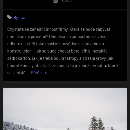
on
Byznys
Chystáte se zahájit činnost firmy, která se bude zabývat
demoličními pracemi? Demoličním činnostem se věnují
odborníci, kteří také musí mít povědomí o stavebních
konstrukcích – jak se bude chovat beto, cihla, heraklit,
sádrokarton, jak je třeba bourat stropy a střešní krovy, jak
bourat komíny atp. Další zásadní věc je množství sutin, které
„Propagujeme
se v místě …
Přečíst
»
na
Internetu
činnost
demoličních
prací“