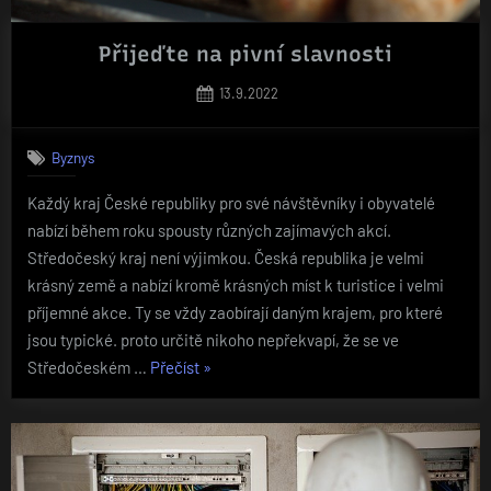
Přijeďte na pivní slavnosti
Posted
13.9.2022
on
Byznys
Každý kraj České republiky pro své návštěvníky i obyvatelé
nabízí během roku spousty různých zajímavých akcí.
Středočeský kraj není výjimkou. Česká republika je velmi
krásný země a nabízí kromě krásných míst k turistice i velmi
příjemné akce. Ty se vždy zaobírají daným krajem, pro které
jsou typické. proto určitě nikoho nepřekvapí, že se ve
„Přijeďte
Středočeském …
Přečíst
»
na
pivní
slavnosti“