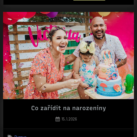
Co zařídit na narozeniny
Posted
15.1.2026
on
Byznys