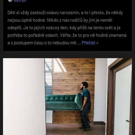
Děti si vždy zaslouží oslavu narozenin, a to i přesto, že někdy
nejsou úplně hodné. Nikdo z nás rodičů by jim je neměl
odepřít. Je to jejich vzácný den, kdy přišli na tento svět a je
potřeba to pořádně oslavit. Věřte, že to pro ně hodně znamená
„Co
a s postupem času o to nebudou mít …
Přečíst
»
zařídit
na
narozeniny“