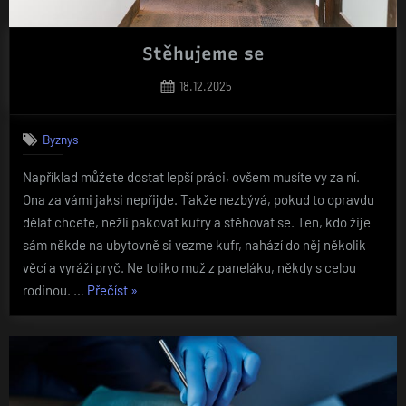
Stěhujeme se
Posted
18.12.2025
on
Byznys
Například můžete dostat lepší práci, ovšem musíte vy za ní.
Ona za vámi jaksi nepřijde. Takže nezbývá, pokud to opravdu
dělat chcete, nežli pakovat kufry a stěhovat se. Ten, kdo žije
sám někde na ubytovně si vezme kufr, nahází do něj několik
věcí a vyráží pryč. Ne toliko muž z paneláku, někdy s celou
„Stěhujeme
rodinou. …
Přečíst
»
se“