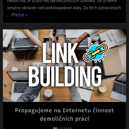
někdo má, je to pro něj taková prestižní známka. Je to velmi
smutný obrázek naší polistopadové doby. Za těch zatracených
„Zubní
…
Přečíst
»
lékaři“
Propagujeme na Internetu činnost
demoličních prací
Posted
1.7.2025