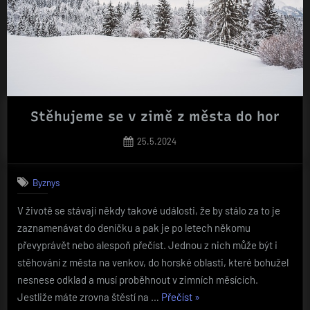
Stěhujeme se v zimě z města do hor
Posted
25.5.2024
on
Byznys
V životě se stávají někdy takové události, že by stálo za to je
zaznamenávat do deníčku a pak je po letech někomu
převyprávět nebo alespoň přečíst. Jednou z nich může být i
stěhování z města na venkov, do horské oblasti, které bohužel
nesnese odklad a musí proběhnout v zimních měsících.
„Stěhujeme
Jestliže máte zrovna štěstí na …
Přečíst
»