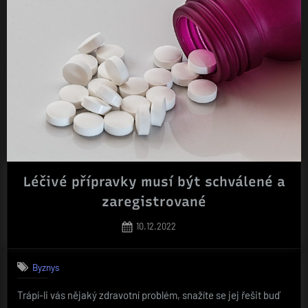
Léčivé přípravky musí být schválené a
zaregistrované
Posted
10.12.2022
on
Byznys
Trápí-li vás nějaký zdravotní problém, snažíte se jej řešit buď