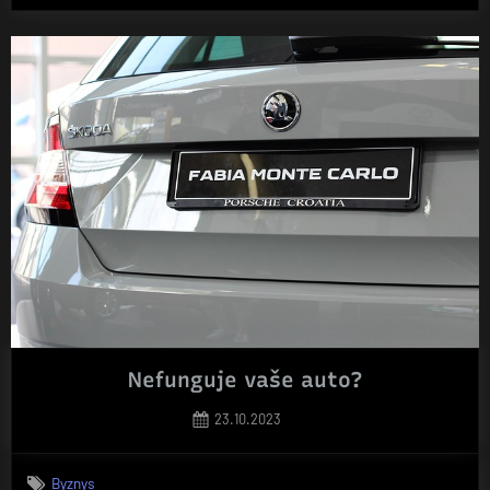
se
v
zimě
z
města
do
hor“
Nefunguje vaše auto?
Posted
23.10.2023
on
Byznys