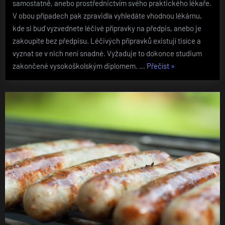
samostatně, anebo prostřednictvím svého praktického lékaře.
V obou případech pak zpravidla vyhledáte vhodnou lékárnu,
kde si buď vyzvednete léčivé přípravky na předpis, anebo je
zakoupíte bez předpisu. Léčivých přípravků existují tisíce a
vyznat se v nich není snadné. Vyžaduje to dokonce studium
„Léčivé
zakončené vysokoškolským diplomem. …
Přečíst
»
přípravky
musí
být
schválené
a
zaregistrované“