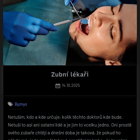
Zubní lékaři
Posted
14.10.2025
on
Byznys
Netuším, kdo a kde určuje, kolik těchto doktorů kde bude.
Netuší to asi ani ostatní lidé a je jim to vcelku jedno. Oni prostě
svého zubaře chtějí a dnešní doba je taková, že pokud ho