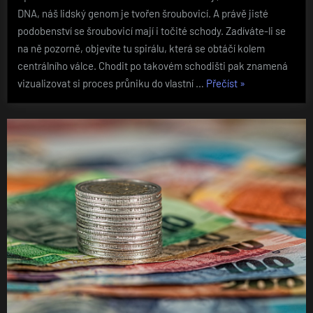
DNA, náš lidský genom je tvořen šroubovicí. A právě jisté
podobenství se šroubovicí mají i točité schody. Zadíváte-li se
na ně pozorně, objevíte tu spirálu, která se obtáčí kolem
centrálního válce. Chodit po takovém schodišti pak znamená
„Co
vizualizovat si proces průniku do vlastní …
Přečíst
»
pro
vás
znamenají
točité
schody“