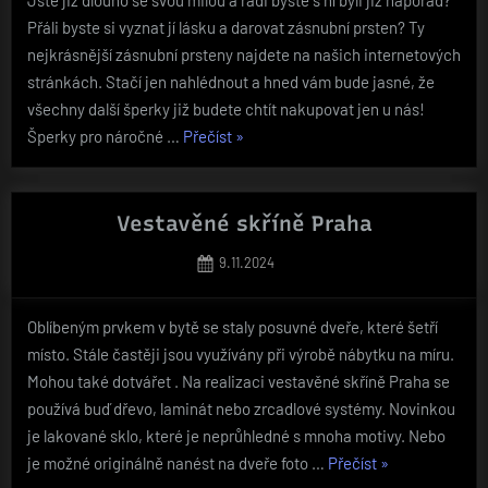
Přáli byste si vyznat jí lásku a darovat zásnubní prsten? Ty
nejkrásnější zásnubní prsteny najdete na našich internetových
stránkách. Stačí jen nahlédnout a hned vám bude jasné, že
všechny další šperky již budete chtít nakupovat jen u nás!
„Šperky
Šperky pro náročné …
Přečíst
»
přesně
pro
vás“
Vestavěné skříně Praha
Posted
9.11.2024
on
Oblíbeným prvkem v bytě se staly posuvné dveře, které šetří
místo. Stále častěji jsou využívány při výrobě nábytku na míru.
Mohou také dotvářet . Na realizaci vestavěné skříně Praha se
používá buď dřevo, laminát nebo zrcadlové systémy. Novinkou
je lakované sklo, které je neprůhledné s mnoha motivy. Nebo
„Vestavěné
je možné originálně nanést na dveře foto …
Přečíst
»