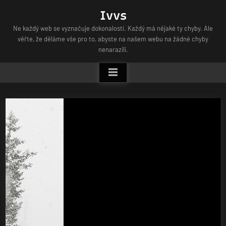
Skip
Ivvs
to
Ne každý web se vyznačuje dokonalostí. Každý má nějaké ty chyby. Ale
content
věřte, že děláme vše pro to, abyste na našem webu na žádné chyby
nenarazili.