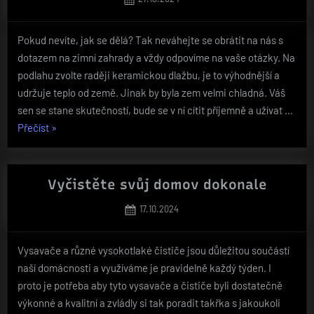
dámy,
on
které
mají
Pokud nevíte, jak se dělá? Tak neváhejte se obrátit na nás s
rády
dotazem na zimní zahrady a vždy odpovíme na vaše otázky. Na
šperky“
podlahu zvolte raději keramickou dlažbu, je to výhodnější a
udržuje teplo od země. Jinak by byla zem velmi chladná. Váš
sen se stane skutečností, bude se v ní cítit příjemně a užívat …
„Uskutečněný
Přečíst
»
sen“
Vyčistěte svůj domov dokonale
Posted
17.10.2024
on
Vysavače a různé vysokotlaké čističe jsou důležitou součástí
naší domácnosti a využíváme je pravidelně každý týden. I
proto je potřeba aby tyto vysavače a čističe byli dostatečně
výkonné a kvalitní a zvládly si tak poradit takřka s jakoukoli