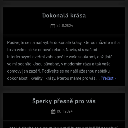
kvalitního
nákupu“
Dokonalá krása
Posted
23.11.2024
on
Podívejte se na náš výběr dokonalé krásy, kterou můžete mít a
to za velmi nízké cenové relace. Navíc, si s našimi
interiérovými dveřmi zabezpečíte vaše soukromí, což jistě
velmi oceníte. Jsou půvabné, v moderním rázu a tak vaše
domovy jen zazáří. Podívejte se na naši úžasnou nabídku,
„Dokona
dokonalosti, kvality i krásy, kterou máme pro vás …
Přečíst
»
krása“
Šperky přesně pro vás
Posted
19.11.2024
on
Jste již dlouho se svou milou a rádi byste s ní byli již napořád?