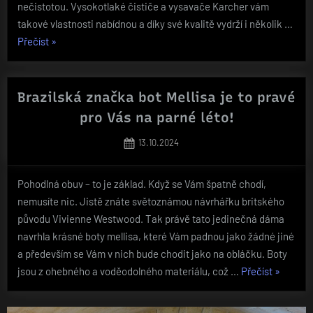
nečistotou. Vysokotlaké čističe a vysavače Karcher vám
takové vlastnosti nabídnou a díky své kvalitě vydrží i několik …
„Vyčistěte
Přečíst
»
svůj
domov
dokonale“
Brazilská značka bot Mellisa je to pravé
pro Vás na parné léto!
Posted
13.10.2024
on
Pohodlná obuv – to je základ. Když se Vám špatně chodí,
nemusíte nic. Jistě znáte světoznámou návrhářku britského
původu Vivienne Westwood. Tak právě tato jedinečná dáma
navrhla krásné boty mellisa, které Vám padnou jako žádné jiné
a především se Vám v nich bude chodit jako na obláčku. Boty
„Brazilsk
jsou z ohebného a voděodolného materiálu, což …
Přečíst
»
značka
bot