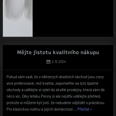
Mějte jistotu kvalitního nákupu
Posted
2.12.2024
on
Pokud vám vadí, že v některých dnešních obchod jsou ceny
více preferované, než kvalita, zapomeňte na tyto špatné
obchody a udělejte si výlet do skvělé prodejny, která vám dá
něco víc. Díky letáku Penny si ale nejdřív udělejte přehled,
protože si můžete být jisti, že nebudete odjíždět s prázdnou.
„Mějte
Pro klasickou rodinu a jejich domácnost …
Přečíst
»
jistotu