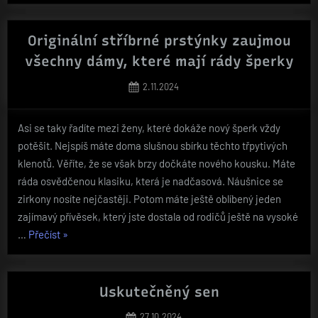
skříně
Praha“
Originální stříbrné prstýnky zaujmou
všechny dámy, které mají rády šperky
Posted
2.11.2024
on
Asi se taky řadíte mezi ženy, které dokáže nový šperk vždy
potěšit. Nejspíš máte doma slušnou sbírku těchto třpytivých
klenotů. Věříte, že se však brzy dočkáte nového kousku. Máte
ráda osvědčenou klasiku, která je nadčasová. Náušnice se
zirkony nosíte nejčastěji. Potom máte ještě oblíbený jeden
zajímavý přívěsek, který jste dostala od rodičů ještě na vysoké
„Originální
…
Přečíst
»
stříbrné
prstýnky
zaujmou
Uskutečněný sen
všechny
Posted
27.10.2024