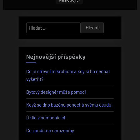
Vyhledávání
Nejnovější příspěvky
Co je střevní mikrobiom a kdy si ho nechat
vyšetřit?
Bytový designér může pomoci
Když se dno bazénu ponechá svému osudu
Úklid v nemocnicích
Co zařídit na narozeniny