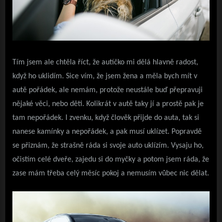
Tím jsem ale chtěla říct, že autíčko mi dělá hlavně radost,
když ho uklidím. Sice vím, že jsem žena a měla bych mít v
autě pořádek, ale nemám, protože neustále buď přepravuji
nějaké věci, nebo děti. Kolikrát v autě taky jí a prostě pak je
tam nepořádek. I zvenku, když člověk přijde do auta, tak si
nanese kamínky a nepořádek, a pak musí uklízet. Popravdě
se přiznám, že strašně ráda si svoje auto uklízím. Vysaju ho,
očistím celé dveře, zajedu si do myčky a potom jsem ráda, že
zase mám třeba celý měsíc pokoj a nemusím vůbec nic dělat.