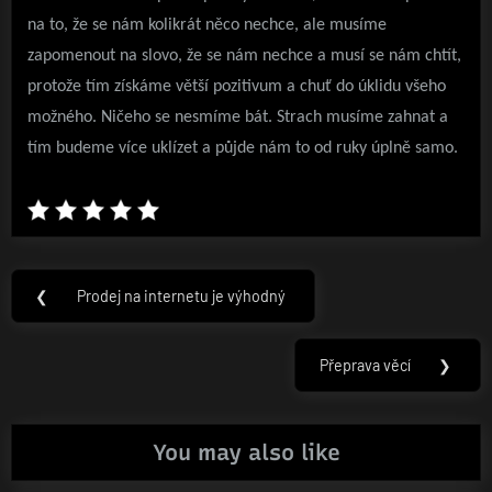
na to, že se nám kolikrát něco nechce, ale musíme
zapomenout na slovo, že se nám nechce a musí se nám chtít,
protože tím získáme větší pozitivum a chuť do úklidu všeho
možného. Ničeho se nesmíme bát. Strach musíme zahnat a
tím budeme více uklízet a půjde nám to od ruky úplně samo.
Navigace
❮
Prodej na internetu je výhodný
Previous
pro
Post:
příspěvek
Přeprava věcí
❯
Next
Post:
You may also like