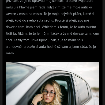
přiznám, že je to opravdu můj koníček, protože svoje auto
miluju a hlavně jsem ráda, když vím, že mě moje autíčko
zaveze z místa na místo. To je moje největší přání, které si
přeji, když do svého auta sednu. Prostě si přeji, aby mě
dovezlo tam, kam chci. Vzhledem k tomu, že to auto musím
řídit já, říkám, že to je můj miláček a že mě doveze tam, kam
chci. Každý tomu říká úplně jinak, a já to mám spíš
srandovně, protože si auta hodně užívám a jsem ráda, že je
mám.