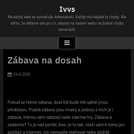
Skip
Ivvs
to
Ne každý web se vyznačuje dokonalostí. Každý má nějaké ty chyby. Ale
content
věřte, že děláme vše pro to, abyste na našem webu na žádné chyby
nenarazili.
Zábava na dosah
Posted
24.6.2025
on
Pokud se řekne zábava, dost lidí bude mít úplně jinou
představu. Podob zábavy jsou mraky a jednou z nich je i
zábava, kterou vám nabízejí naše
zdarma hry
. Zábava a
zadarmo? To je náš portál. Ano, je to tak, stačí vám k tomu jen
počítač a internet, nic nemusíte stahovat nebo složitě