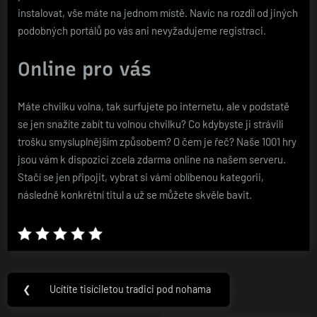
instalovat, vše máte na jednom místě. Navíc na rozdíl od jiných
podobných portálů po vás ani nevyžadujeme registraci.
Online pro vás
Máte chvilku volna, tak surfujete po internetu, ale v podstatě
se jen snažíte zabít tu volnou chvilku? Co kdybyste ji strávili
trošku smysluplnějším způsobem? O čem je řeč? Naše 1001 hry
jsou vám k dispozici zcela zdarma online na našem serveru.
Stačí se jen připojit, vybrat si vámi oblíbenou kategorii,
následně konkrétní titul a už se můžete skvěle bavit.
Navigace
❮
Ucítíte tisíciletou tradici pod nohama
Previous
pro
Post: