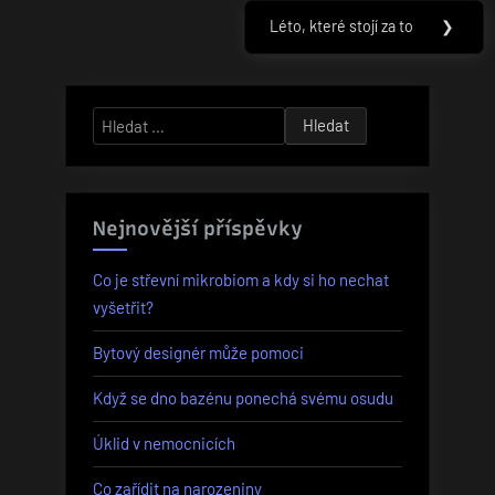
příspěvek
Léto, které stojí za to
❯
Next
Post:
Vyhledávání
Nejnovější příspěvky
Co je střevní mikrobiom a kdy si ho nechat
vyšetřit?
Bytový designér může pomoci
Když se dno bazénu ponechá svému osudu
Úklid v nemocnicích
Co zařídit na narozeniny