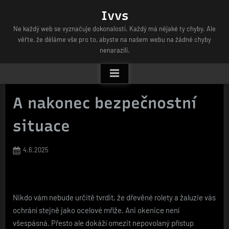
Skip
Ivvs
to
Ne každý web se vyznačuje dokonalostí. Každý má nějaké ty chyby. Ale
content
věřte, že děláme vše pro to, abyste na našem webu na žádné chyby
nenarazili.
A nakonec bezpečnostní
situace
Posted
4.6.2025
on
Nikdo vám nebude určitě tvrdit, že
dřevěné rolety
a žaluzie vás
ochrání stejně jako ocelové mříže. Ani okenice není
všespásná. Přesto ale dokáží omezit nepovolaný přístup