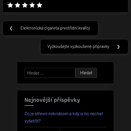
Navigace
❮
Elektronická cigareta prvotřídní kvality
Previous
pro
Post:
příspěvek
Vyzkoušejte vyzkoušené přípravky
❯
Next
Post:
Vyhledávání
Nejnovější příspěvky
Co je střevní mikrobiom a kdy si ho nechat
vyšetřit?