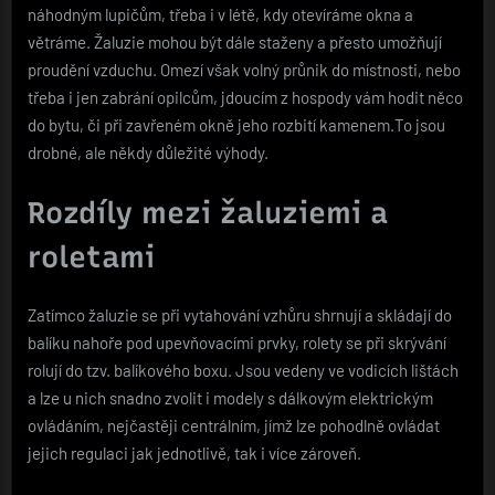
náhodným lupičům, třeba i v létě, kdy otevíráme okna a
větráme. Žaluzie mohou být dále staženy a přesto umožňují
proudění vzduchu. Omezí však volný průnik do místnosti, nebo
třeba i jen zabrání opilcům, jdoucím z hospody vám hodit něco
do bytu, či při zavřeném okně jeho rozbití kamenem.To jsou
drobné, ale někdy důležité výhody.
Rozdíly mezi žaluziemi a
roletami
Zatímco žaluzie se při vytahování vzhůru shrnují a skládají do
balíku nahoře pod upevňovacími prvky, rolety se při skrývání
rolují do tzv. balíkového boxu. Jsou vedeny ve vodicích lištách
a lze u nich snadno zvolit i modely s dálkovým elektrickým
ovládáním, nejčastěji centrálním, jímž lze pohodlně ovládat
jejich regulaci jak jednotlivě, tak i více zároveň.