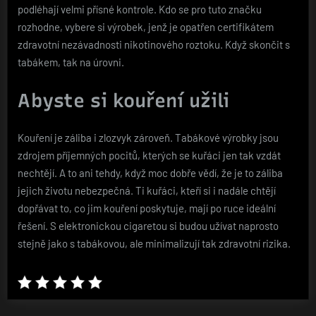
podléhají velmi přísné kontrole. Kdo se pro tuto značku
rozhodne, vybere si výrobek, jenž je opatřen certifikátem
zdravotní nezávadnosti nikotinového roztoku. Když skončit s
tabákem, tak na úrovni.
Abyste si kouření užili
Kouření je záliba i zlozvyk zároveň. Tabákové výrobky jsou
zdrojem příjemných pocitů, kterých se kuřáci jen tak vzdát
nechtějí. A to ani tehdy, když moc dobře vědí, že je to záliba
jejich životu nebezpečná. Ti kuřáci, kteří si i nadále chtějí
dopřávat to, co jim kouření poskytuje, mají po ruce ideální
řešení. S elektronickou cigaretou si budou užívat naprosto
stejně jako s tabákovou, ale minimalizují tak zdravotní rizika.