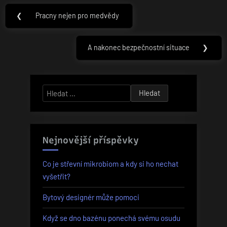
Navigace
❮
Pracny nejen pro medvědy
Previous
pro
Post:
příspěvek
A nakonec bezpečnostní situace
❯
Next
Post:
Vyhledávání
Nejnovější příspěvky
Co je střevní mikrobiom a kdy si ho nechat
vyšetřit?
Bytový designér může pomoci
Když se dno bazénu ponechá svému osudu