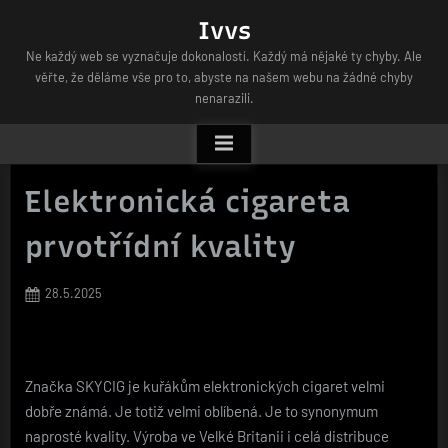
Skip
Ivvs
to
Ne každý web se vyznačuje dokonalostí. Každý má nějaké ty chyby. Ale
content
věřte, že děláme vše pro to, abyste na našem webu na žádné chyby
nenarazili.
Elektronická cigareta
prvotřídní kvality
Posted
28.5.2025
on
Značka SKYCIG je kuřákům
elektronických cigaret
velmi
dobře známá. Je totiž velmi oblíbená. Je to synonymum
naprosté kvality. Výroba ve Velké Britanii i celá distribuce