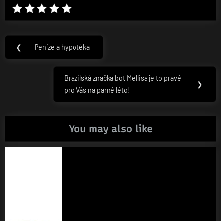
Navigace
❮
Peníze a hypotéka
Previous
pro
Post:
příspěvek
Brazilská značka bot Mellisa je to pravé
Next
❯
pro Vás na parné léto!
Post:
You may also like