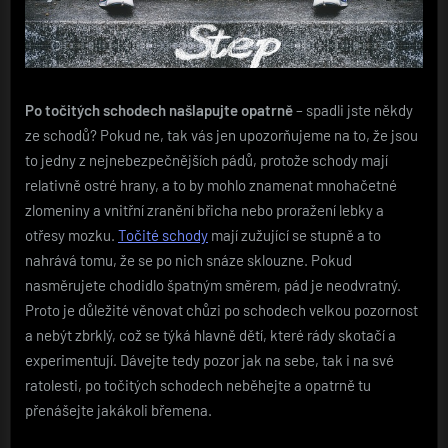
Po točitých schodech našlapujte opatrně
– spadli jste někdy
ze schodů? Pokud ne, tak vás jen upozorňujeme na to, že jsou
to jedny z nejnebezpečnějších pádů, protože schody mají
relativně ostré hrany, a to by mohlo znamenat mnohačetné
zlomeniny a vnitřní zranění břicha nebo proražení lebky a
otřesy mozku.
Točité schody
mají zužující se stupně a to
nahrává tomu, že se po nich snáze sklouzne. Pokud
nasměrujete chodidlo špatným směrem, pád je neodvratný.
Proto je důležité věnovat chůzi po schodech velkou pozornost
a nebýt zbrklý, což se týká hlavně dětí, které rády skotačí a
experimentují. Dávejte tedy pozor jak na sebe, tak i na své
ratolesti, po točitých schodech neběhejte a opatrně tu
přenášejte jakákoli břemena.