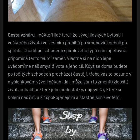
Cesta vzhůru
– někteří lidé tvrdí, že vývoj lidských bytostí i
veškerého života ve vesmíru probíhá po šroubovici neboli po
spirále. Chodit po schodech spirálového typu nám opětovně
připomíná tento tvůrčí záměr. Vlastně si na nich lépe
uvědomíme náš smysl života a jeho cíl. Když se doma budete
po točitých schodech procházet častěji, třeba vás to posune v
myšlenkovém vývoji někam dál, může vám to změnit (zlepšit)
život, odhalit některé jeho nedostatky, objevit lži, které se
kolem nás šíří, a žít spokojenějším a šťastnějším životem.