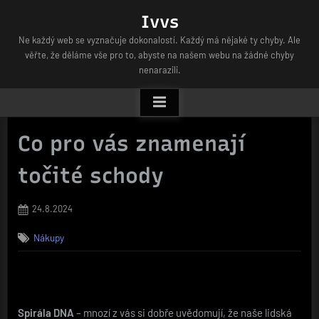
Skip
Ivvs
to
Ne každý web se vyznačuje dokonalostí. Každý má nějaké ty chyby. Ale
content
věřte, že děláme vše pro to, abyste na našem webu na žádné chyby
nenarazili.
Co pro vás znamenají
točité schody
Posted
24.8.2024
on
Nákupy
Spirála DNA
– mnozí z vás si dobře uvědomují, že naše lidská