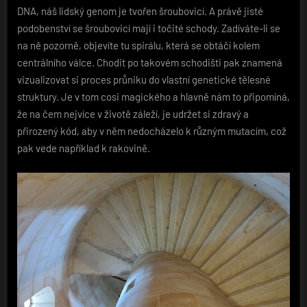
DNA, náš lidský genom je tvořen šroubovicí. A právě jisté
podobenství se šroubovicí mají i točité schody. Zadíváte-li se
na ně pozorně, objevíte tu spirálu, která se obtáčí kolem
centrálního válce. Chodit po takovém schodišti pak znamená
vizualizovat si proces průniku do vlastní genetické tělesné
struktury. Je v tom cosi magického a hlavně nám to připomíná,
že na čem nejvíce v životě záleží, je udržet si zdravý a
přirozený kód, aby v něm nedocházelo k různým mutacím, což
pak vede například k rakovině.