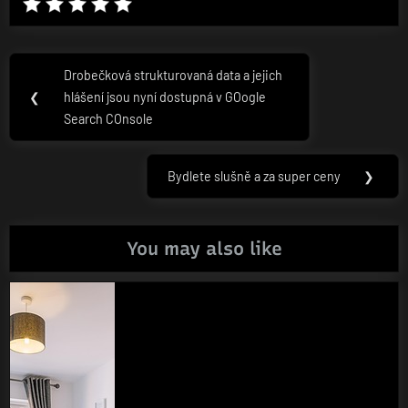
Navigace
Drobečková strukturovaná data a jejich
Previous
pro
❮
hlášení jsou nyní dostupná v GOogle
Post:
Search COnsole
příspěvek
Bydlete slušně a za super ceny
❯
Next
Post:
You may also like