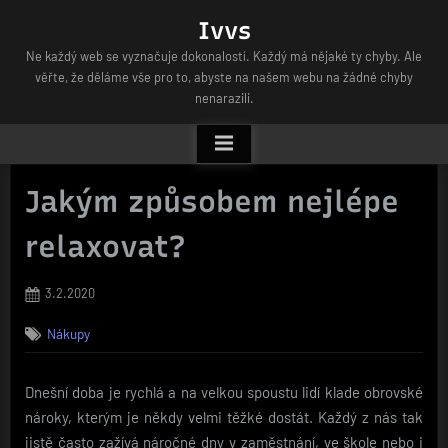
Skip
Ivvs
to
Ne každý web se vyznačuje dokonalostí. Každý má nějaké ty chyby. Ale
content
věřte, že děláme vše pro to, abyste na našem webu na žádné chyby
nenarazili.
Jakým způsobem nejlépe
relaxovat?
Posted
3.2.2020
on
Nákupy
Dnešní doba je rychlá a na velkou spoustu lidí klade obrovské
nároky, kterým je někdy velmi těžké dostát. Každý z nás tak
jistě často zažívá náročné dny v zaměstnání, ve škole nebo i