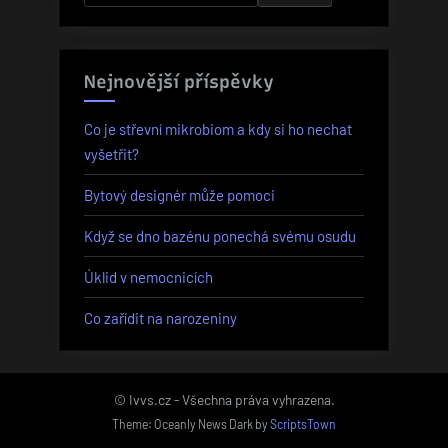
Nejnovější příspěvky
Co je střevní mikrobiom a kdy si ho nechat
vyšetřit?
Bytový designér může pomoci
Když se dno bazénu ponechá svému osudu
Úklid v nemocnicích
Co zařídit na narozeniny
© Ivvs.cz - Všechna práva vyhrazena.
Theme: Oceanly News Dark by
ScriptsTown