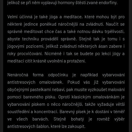
jelikož se při něm vyplavují hormony štěstí zvané endorfiny.
Velmi účinná je také jóga a meditace, které mohou být pro
některé jedince poněkud náročnější na zvládnutí. Naučit se
správně meditovat chce čas a také notnou dávku trpělivosti,
abyste techniku prováděli správně. Stejně tak je tomu i s
jógovými pozicemi, jelikož zvládnutí některých ásan zabere i
roky procvičování. Nicméně i tak se budete po lekci jógy a
meditaci cítit krásně uvolnění a protažení.
Nenáročná forma odpočinku je například vybarvování
antistresových omalovánek. Pokud vás již vybarvování
obyčejnými pastelkami nebaví, pak musíte vyzkoušet malování
pomocí barevného písku. Oproti klasickým omalovánkám je
vybarvování pískem o něco náročnější, takže vyžaduje větší
soustředění a koncentraci.
Barevný písek
je k dostání v téměř
ve všech barvách. Stejně bohatý je rovněž výběr
antistresových šablon, které lze zakoupit.