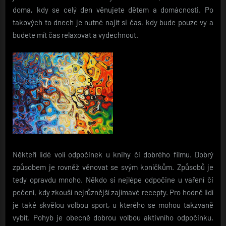
doma, kdy se celý den věnujete dětem a domácnosti. Po
takových to dnech je nutné najít si čas, kdy bude pouze vy a
budete mít čas relaxovat a vydechnout.
Někteří lidé volí odpočinek u knihy či dobrého filmu. Dobrý
způsobem je rovněž věnovat se svým koníčkům. Způsobů je
tedy opravdu mnoho. Někdo si nejlépe odpočine u vaření či
pečení, kdy zkouší nejrůznější zajímavé recepty. Pro hodně lidí
je také skvělou volbou sport, u kterého se mohou takzvaně
vybít. Pohyb je obecně dobrou volbou aktivního odpočinku,