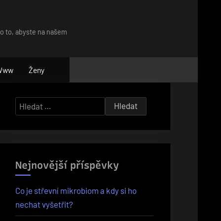
ro to, abyste na našem
Www
Ženy
Vyhledávání
Nejnovější příspěvky
Co je střevní mikrobiom a kdy si ho
nechat vyšetřit?