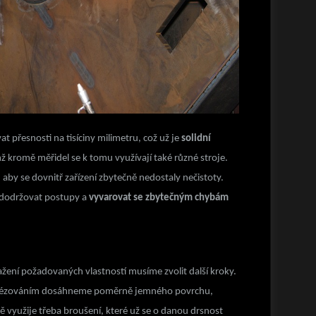
přesnosti na tisíciny milimetru, což už je
solidní
mž kromě měřidel se k tomu využívají také různé stroje.
 aby se dovnitř zařízení zbytečně nedostaly nečistoty.
dodržovat postupy a
vyvarovat se zbytečným chybám
žení požadovaných vlastností musíme zvolit další kroky.
 frézováním dosáhneme poměrně jemného povrchu,
ě využije třeba broušení, které už se o danou drsnost