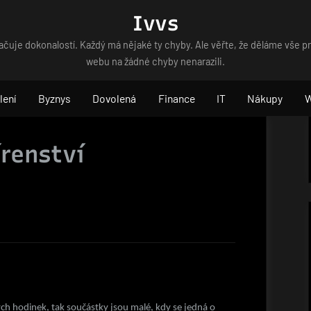
Ivvs
čuje dokonalostí. Každý má nějaké ty chyby. Ale věřte, že děláme vše p
webu na žádné chyby nenarazili.
lení
Byznys
Dovolená
Finance
IT
Nákupy
írenství
h hodinek, tak součástky jsou malé, kdy se jedná o