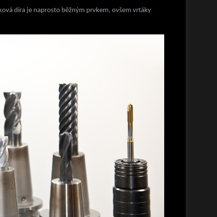
aková díra je naprosto běžným prvkem, ovšem vrtáky