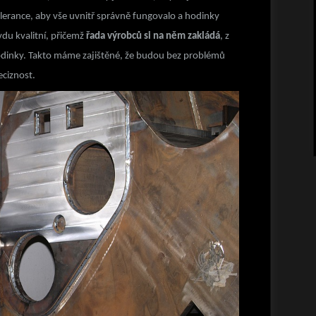
erance, aby vše uvnitř správně fungovalo a hodinky
vdu kvalitní, přičemž
řada výrobců si na něm zakládá
, z
hodinky. Takto máme zajištěné, že budou bez problémů
eciznost.