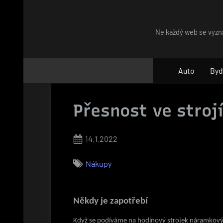
Skip
to
Ne každý web se vyzna
content
Auto
Byd
Přesnost ve stroj
Posted
14.1.2022
on
Nákupy
Někdy je zapotřebí
Když se podíváme na hodinový strojek náramkovýc