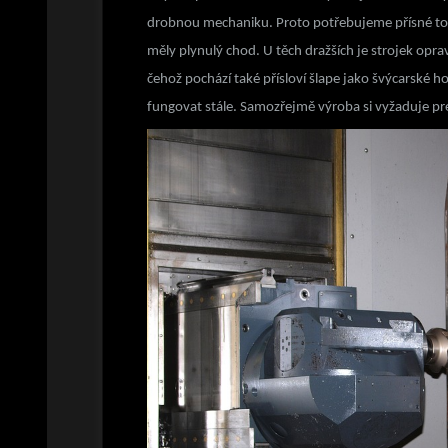
drobnou mechaniku. Proto potřebujeme přísné tol
měly plynulý chod. U těch dražších je strojek opra
čehož pochází také přísloví šlape jako švýcarské 
fungovat stále. Samozřejmě výroba si vyžaduje pr