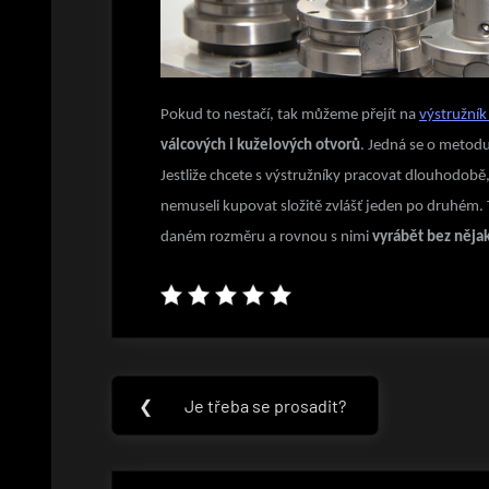
Pokud to nestačí, tak můžeme přejít na
výstružník 
válcových i kuželových otvorů
. Jedná se o metodu
Jestliže chcete s výstružníky pracovat dlouhodobě, 
nemuseli kupovat složitě zvlášť jeden po druhém. 
daném rozměru a rovnou s nimi
vyrábět bez něja
Navigace
❮
Je třeba se prosadit?
Previous
pro
Post:
příspěvek