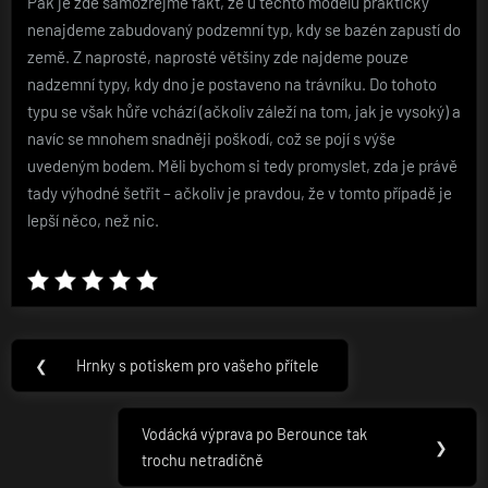
Pak je zde samozřejmě fakt, že u těchto modelů prakticky
nenajdeme zabudovaný podzemní typ, kdy se bazén zapustí do
země. Z naprosté, naprosté většiny zde najdeme pouze
nadzemní typy, kdy dno je postaveno na trávníku. Do tohoto
typu se však hůře vchází (ačkoliv záleží na tom, jak je vysoký) a
navíc se mnohem snadněji poškodí, což se pojí s výše
uvedeným bodem. Měli bychom si tedy promyslet, zda je právě
tady výhodné šetřit – ačkoliv je pravdou, že v tomto případě je
lepší něco, než nic.
Navigace
❮
Hrnky s potiskem pro vašeho přítele
Previous
pro
Post:
příspěvek
Vodácká výprava po Berounce tak
Next
❯
trochu netradičně
Post: