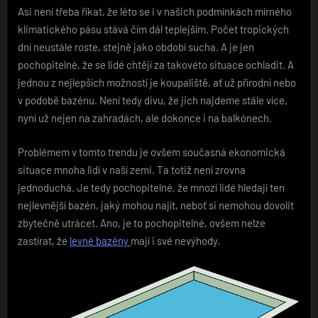
Asi není třeba říkat, že léto se i v našich podmínkách mírného
klimatického pásu stává čím dál teplejším. Počet tropických
dní neustále roste, stejně jako období sucha. A je jen
pochopitelné, že se lidé chtějí za takovéto situace ochladit. A
jednou z nejlepších možností je koupaliště, ať už přírodní nebo
v podobě bazénu. Není tedy divu, že jich najdeme stále více,
nyní už nejen na zahradách, ale dokonce i na balkónech.
Problémem v tomto trendu je ovšem současná ekonomická
situace mnoha lidí v naší zemi. Ta totiž není zrovna
jednoduchá. Je tedy pochopitelné, že mnozí lidé hledají ten
nejlevnější bazén, jaký mohou najít, neboť si nemohou dovolit
zbytečně utrácet. Ano, je to pochopitelné, ovšem nelze
zastírat, že
levné bazény
mají i své nevýhody.