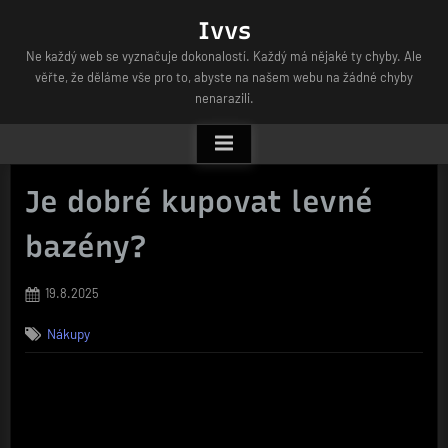
Skip
Ivvs
to
Ne každý web se vyznačuje dokonalostí. Každý má nějaké ty chyby. Ale
content
věřte, že děláme vše pro to, abyste na našem webu na žádné chyby
nenarazili.
Je dobré kupovat levné
bazény?
Posted
19.8.2025
on
Nákupy