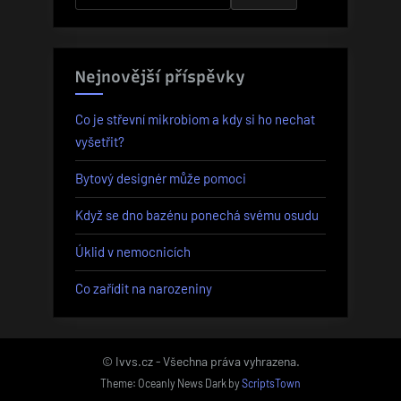
Nejnovější příspěvky
Co je střevní mikrobiom a kdy si ho nechat
vyšetřit?
Bytový designér může pomoci
Když se dno bazénu ponechá svému osudu
Úklid v nemocnicích
Co zařídit na narozeniny
© Ivvs.cz - Všechna práva vyhrazena.
Theme: Oceanly News Dark by
ScriptsTown