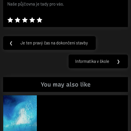
Naše půjčovna je tady pro vás.
Navigace
❮
Je ten pravý čas na dokončení stavby
Previous
pro
Post:
příspěvek
Informatika v škole
❯
Next
Post:
You may also like