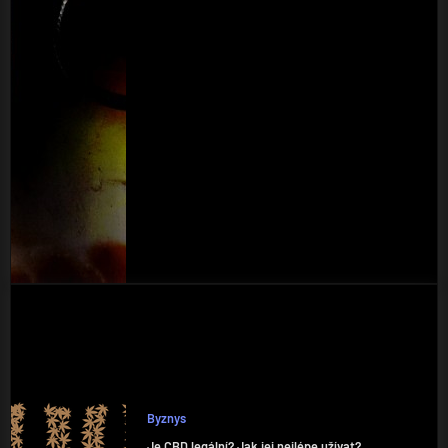
Byznys
Je CBD legální? Jak jej nejlépe užívat?