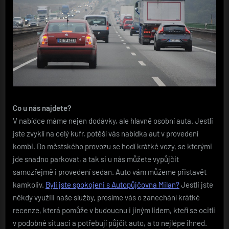
Co u nás najdete?
V nabídce máme nejen dodávky, ale hlavně osobní auta. Jestli
jste zvyklí na celý kufr, potěší vás nabídka aut v provedení
kombi. Do městského provozu se hodí krátké vozy, se kterými
jde snadno parkovat, a tak si u nás můžete vypůjčit
samozřejmě i provedení sedan. Auto vám můžeme přistavět
kamkoliv.
Byli jste spokojeni s Autopůjčovna Milan?
Jestli jste
někdy využili naše služby, prosíme vás o zanechání krátké
recenze, která pomůže v budoucnu i jiným lidem, kteří se ocitli
v podobné situaci a potřebují půjčit auto, a to nejlépe ihned.