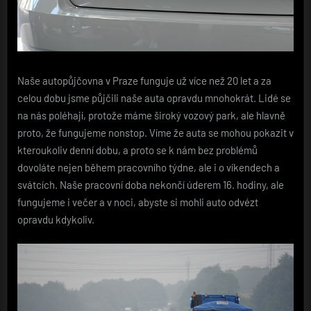
Naše autopůjčovna v Praze funguje už více než 20 let a za
celou dobu jsme půjčili naše auta opravdu mnohokrát. Lidé se
na nás poléhají, protože máme široký vozový park, ale hlavně
proto, že fungujeme nonstop. Víme že auta se mohou pokazit v
kteroukoliv denní dobu, a proto se k nám bez problémů
dovoláte nejen během pracovního týdne, ale i o víkendech a
svátcích. Naše pracovní doba nekončí úderem 16. hodiny, ale
fungujeme i večer a v noci, abyste si mohli auto odvézt
opravdu kdykoliv.