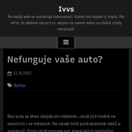
Skip
Ivvs
to
Ne každý web se vyznačuje dokonalostí. Každý má nějaké ty chyby. Ale
content
věřte, že děláme vše pro to, abyste na našem webu na žádné chyby
nenarazili.
Nefunguje vaše auto?
Posted
23.10.2023
on
Byznys
Bez auta se dnes obejde jen málokdo. Jezdí jich hodně na
vesnicích i ve městech. Ne všude totiž jezdí dostatek vlaků a
autobusů. Proto jezdí spousta aut, která jejich majitelům