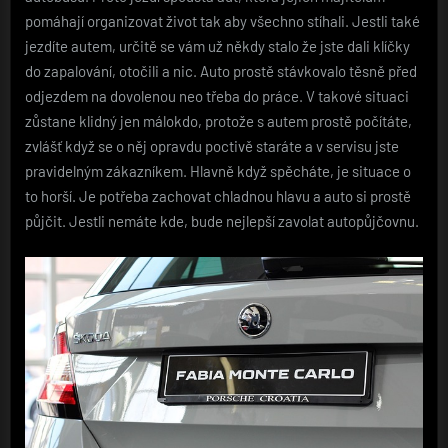
pomáhají organizovat život tak aby všechno stíhali. Jestli také
jezdíte autem, určitě se vám už někdy stalo že jste dali klíčky
do zapalování, otočili a nic. Auto prostě stávkovalo těsně před
odjezdem na dovolenou neo třeba do práce. V takové situaci
zůstane klidný jen málokdo, protože s autem prostě počítáte,
zvlášť když se o něj opravdu poctivě staráte a v servisu jste
pravidelným zákazníkem. Hlavně když spěcháte, je situace o
to horší. Je potřeba zachovat chladnou hlavu a auto si prostě
půjčit. Jestli nemáte kde, bude nejlepší zavolat autopůjčovnu.