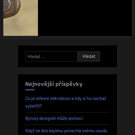
Vyhledávání
Nejnovější příspěvky
Co je střevní mikrobiom a kdy si ho nechat
vyšetřit?
Bytový designér může pomoci
Když se dno bazénu ponechá svému osudu