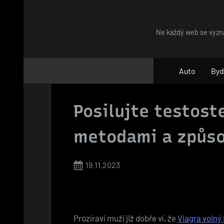
Skip
to
Ne každý web se vyzna
content
Auto
Byd
Posilujte testost
metodami a způs
Posted
19.11.2023
on
Prozíraví muži již dobře ví, že
Viagra volný