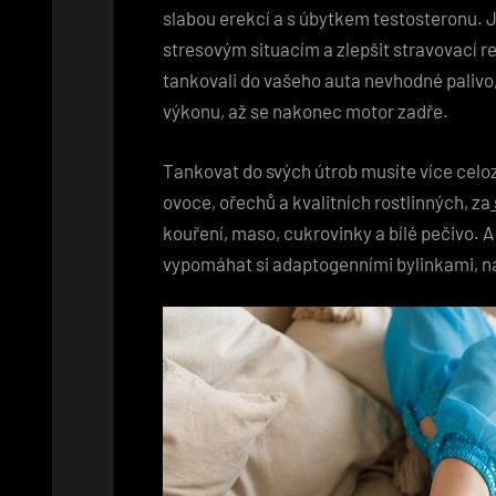
slabou erekcí a s úbytkem testosteronu. Je 
stresovým situacím a zlepšit stravovací r
tankovali do vašeho auta nevhodné palivo, 
výkonu, až se nakonec motor zadře.
Tankovat do svých útrob musíte více celozr
ovoce, ořechů a kvalitních rostlinných, za
kouření, maso, cukrovinky a bílé pečivo. A 
vypomáhat si adaptogenními bylinkami, 