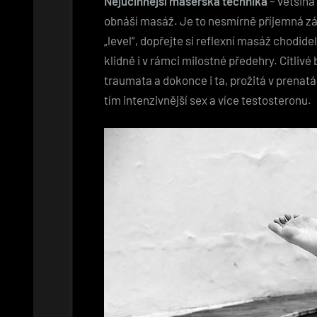
Nejúčinnější masérská technika
– většina
obnáší masáž. Je to nesmírně příjemná zál
„level“, dopřejte si reflexní masáž chodid
klidně i v rámci milostné předehry. Citliv
traumata a dokonce i ta, prožitá v prenat
tím intenzivnější sex a více testosteronu.