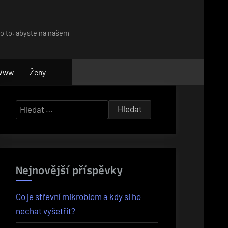
ro to, abyste na našem
Www
Ženy
Vyhledávání
Nejnovější příspěvky
Co je střevní mikrobiom a kdy si ho
nechat vyšetřit?