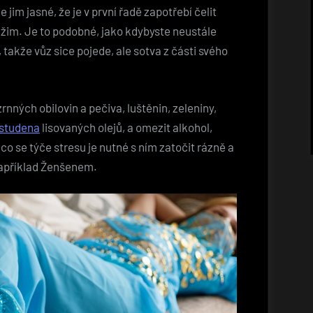
jim jasné, že je v první řadě zapotřebí čelit
ežim. Je to podobné, jako kdybyste neustále
takže vůz sice pojede, ale sotva z části svého
nných obilovin a pečiva, luštěnin, zeleniny,
studena
lisovaných olejů, a omezit alkohol,
co se týče stresu je nutné s ním zatočit rázně a
například Ženšenem.