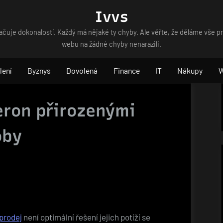
Ivvs
čuje dokonalostí. Každý má nějaké ty chyby. Ale věřte, že děláme vše p
webu na žádné chyby nenarazili.
lení
Byznys
Dovolená
Finance
IT
Nákupy
eron přirozenými
oby
 prodej
není optimální řešení jejich potíží se