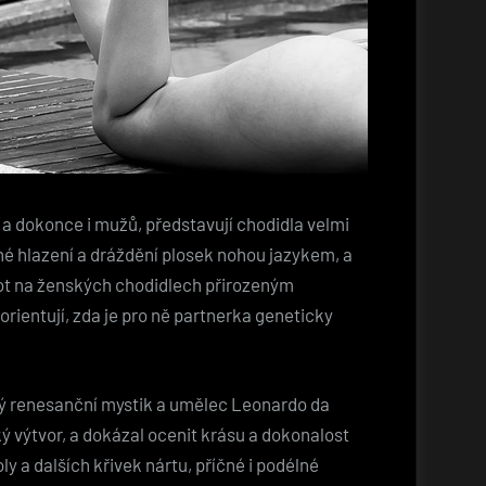
a dokonce i mužů, představují chodidla velmi
né hlazení a dráždění plosek nohou jazykem, a
pot na ženských chodidlech přirozeným
ientují, zda je pro ně partnerka geneticky
ý renesanční mystik a umělec Leonardo da
ý výtvor, a dokázal ocenit krásu a dokonalost
ly a dalších křivek nártu, příčné i podélné