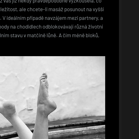
 z vás již někdy pravděpodobně vyzkoušela, co
ežitost, ale chcete-li masáž posunout na vyšší
el. V ideálním případě navzájem mezi partnery, a
é body na chodidlech odblokovávají různá životní
álním stavu v matčině lůně. A čím méně bloků,