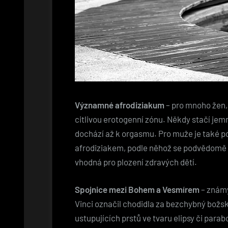
Významné afrodiziakum
– pro mnoho žen, 
citlivou erotogenní zónu. Někdy stačí jem
dochází až k orgasmu. Pro muže je také 
afrodiziakem, podle něhož se podvědomě or
vhodná pro plození zdravých dětí.
Spojnice mezi Bohem a Vesmírem
– znám
Vinci označil chodidla za bezchybný božsk
ustupujících prstů ve tvaru elipsy či parabo