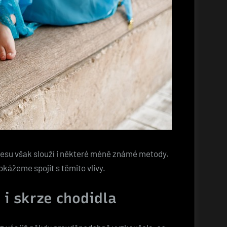
stresu však slouží i některé méně známé metody.
okážeme spojit s těmito vlivy.
 i skrze chodidla