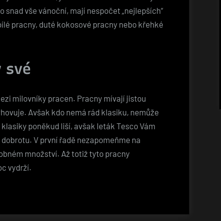
ko snad vše vánoční, mají nespočet „nejlepších“
ílé pracny, duté kokosové pracny nebo křehké
 své
ezi milovníky pracen. Pracny mívají jistou
hovuje. Avšak kdo nemá rád klasiku, nemůže
klasiky poněkud liší, avšak leták Tesco Vám
to dobrotu. V první řadě nezapomeňme na
sobném množství. Až totiž tyto pracny
c vydrží.