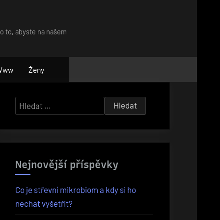
ro to, abyste na našem
Www
Ženy
Vyhledávání
Nejnovější příspěvky
Co je střevní mikrobiom a kdy si ho
nechat vyšetřit?