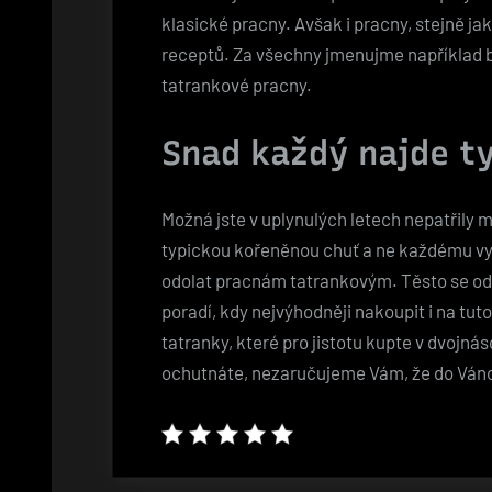
klasické pracny. Avšak i pracny, stejně ja
receptů. Za všechny jmenujme například b
tatrankové pracny.
Snad každý najde ty
Možná jste v uplynulých letech nepatřily m
typickou kořeněnou chuť a ne každému vy
odolat pracnám tatrankovým. Těsto se od 
poradí, kdy nejvýhodněji nakoupit i na tu
tatranky, které pro jistotu kupte v dvojná
ochutnáte, nezaručujeme Vám, že do Váno