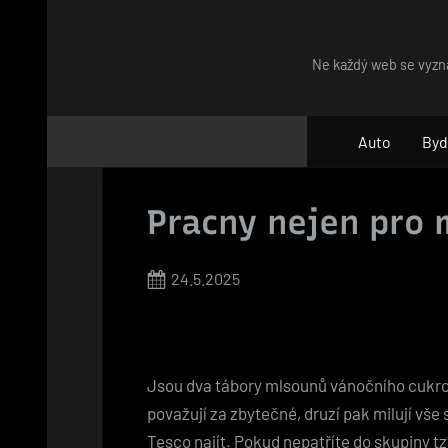
Skip
to
Ne každý web se vyzna
content
Auto
Byd
Pracny nejen pro
Posted
24.5.2025
on
Jsou dva tábory mlsounů vánočního cukroví
považují za zbytečné, druzí pak milují vš
Tesco
najít. Pokud nepatříte do skupiny t