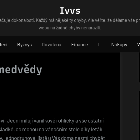
Ivvs
čuje dokonalostí. Každý má nějaké ty chyby. Ale věřte, že děláme vše p
webu na žádné chyby nenarazili.
lení
Byznys
Dovolená
Finance
IT
Nákupy
 medvědy
. Jedni milují vanilkové rohlíčky a vše ostatní
e sladké, co mohou na vánočním stole díky
leták
zv. jednodruhové, jistě u Vás doma nesmí chybět