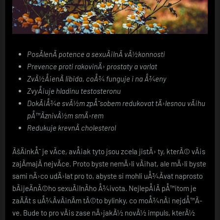
PosÃ­lenÃ­ potence a sexuÃ¡lnÃ­ vÃ½konnosti
Prevence proti rakovinÄ› prostaty a varlat
ZvÃ½Å¡enÃ­ libida, coÅ¾ funguje i na Å¾eny
ZvyÅ¡uje hladinu testosteronu
DokÃ¡Å¾e svÃ½m zpÅ¯sobem redukovat tÄ›lesnou vÃ¡hu
pÅ™Ã­znivÃ½m smÄ›rem
Redukuje krevnÃ­ cholesterol
ÃšÄinkÅ¯ je vÃ­ce, avÅ¡ak tyto jsou zcela jistÄ› ty, kterÃ© vÃ¡s
zajÃ­majÃ­ nejvÃ­ce. Proto byste nemÄ›li vÃ¡hat, ale mÄ›li byste
sami nÄ›co udÄ›lat pro to, abyste si mohli uÅ¾Ã­vat naprosto
bÃ¡jeÄnÃ©ho sexuÃ¡lnÃ­ho Å¾ivota. NejlepÅ¡Ã­ pÅ™itom je
zaÄÃ­t s uÅ¾Ã­vÃ¡nÃ­m tÃ©to bylinky, co moÅ¾nÃ¡ nejdÅ™Ã­
ve. Bude to pro vÃ¡s zase nÄ›jakÃ½ novÃ½ impuls, kterÃ½