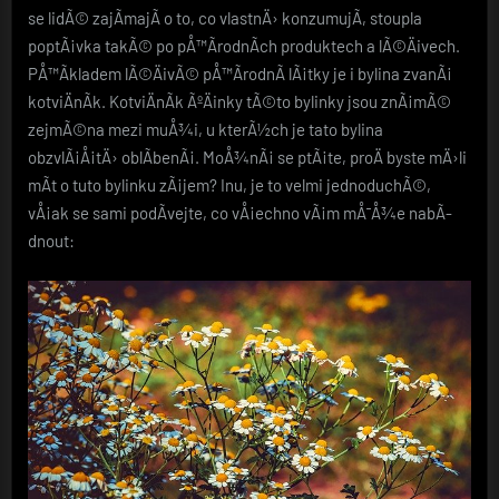
se lidÃ© zajÃ­majÃ­ o to, co vlastnÄ› konzumujÃ­, stoupla
poptÃ¡vka takÃ© po pÅ™Ã­rodnÃ­ch produktech a lÃ©Äivech.
PÅ™Ã­kladem lÃ©ÄivÃ© pÅ™Ã­rodnÃ­ lÃ¡tky je i bylina zvanÃ¡
kotviÄnÃ­k.
KotviÄnÃ­k ÃºÄinky
tÃ©to bylinky jsou znÃ¡mÃ©
zejmÃ©na mezi muÅ¾i, u kterÃ½ch je tato bylina
obzvlÃ¡Å¡tÄ› oblÃ­benÃ¡. MoÅ¾nÃ¡ se ptÃ¡te, proÄ byste mÄ›li
mÃ­t o tuto bylinku zÃ¡jem? Inu, je to velmi jednoduchÃ©,
vÅ¡ak se sami podÃ­vejte, co vÅ¡echno vÃ¡m mÅ¯Å¾e nabÃ­
dnout: