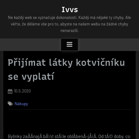
Skip
Ivvs
to
Ne každý web se vyznačuje dokonalostí. Každý má nějaké ty chyby. Ale
content
věřte, že děláme vše pro to, abyste na našem webu na žádné chyby
nenarazili.
Přijímat látky kotvičníku
se vyplatí
Posted
10.5.2020
on
Nákupy
Bylinky zaÄÃ­najÃ­ bÃ½t stÃ¡le oblÃ­benÄ›jÅ¡Ã­. Od tÃ© doby, co