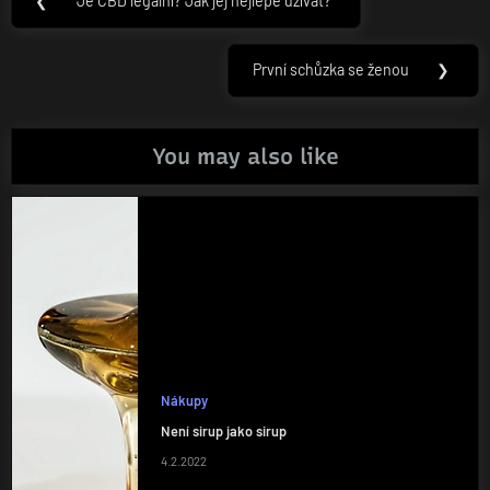
❮
Je CBD legální? Jak jej nejlépe užívat?
Previous
pro
Post:
příspěvek
První schůzka se ženou
❯
Next
Post:
You may also like
Nákupy
Není sirup jako sirup
4.2.2022