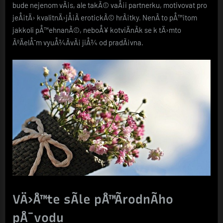
bude nejenom vÃ¡s, ale takÃ© vaÅ¡i partnerku, motivovat pro
jeÅ¡tÄ› kvalitnÄ›jÅ¡Ã­ erotickÃ© hrÃ¡tky. NenÃ­ to pÅ™itom
jakkoli pÅ™ehnanÃ©, neboÅ¥ kotviÄnÃ­k se k tÄ›mto
ÃºÄelÅ¯m vyuÅ¾Ã­vÃ¡ jiÅ¾ od pradÃ¡vna.
VÄ›Å™te sÃ­le pÅ™Ã­rodnÃ­ho
pÅ¯vodu