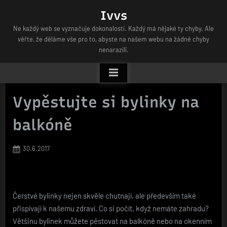
Skip
Ivvs
to
Ne každý web se vyznačuje dokonalostí. Každý má nějaké ty chyby. Ale
content
věřte, že děláme vše pro to, abyste na našem webu na žádné chyby
nenarazili.
Vypěstujte si bylinky na
balkóně
Posted
30.6.2017
on
Čerstvé bylinky nejen skvěle chutnají, ale především také
přispívají k našemu zdraví. Co si počít, když nemáte zahradu?
Většinu bylinek můžete pěstovat na balkóně nebo na okenním