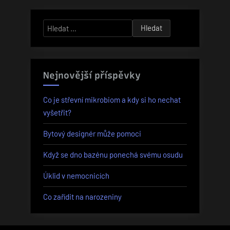
Vyhledávání
Nejnovější příspěvky
Co je střevní mikrobiom a kdy si ho nechat
vyšetřit?
Bytový designér může pomoci
Když se dno bazénu ponechá svému osudu
Úklid v nemocnicích
Co zařídit na narozeniny