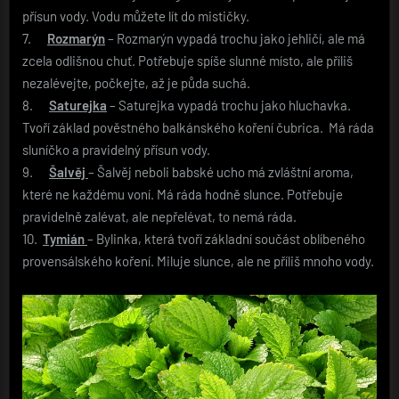
přísun vody. Vodu můžete lít do mističky.
7.
Rozmarýn
– Rozmarýn vypadá trochu jako jehličí, ale má
zcela odlišnou chuť. Potřebuje spíše slunné místo, ale příliš
nezalévejte, počkejte, až je půda suchá.
8.
Saturejka
– Saturejka vypadá trochu jako hluchavka.
Tvoří základ pověstného balkánského koření čubrica. Má ráda
sluníčko a pravidelný přísun vody.
9.
Šalvěj
– Šalvěj neboli babské ucho má zvláštní aroma,
které ne každému voní. Má ráda hodně slunce. Potřebuje
pravidelně zalévat, ale nepřelévat, to nemá ráda.
10.
Tymián
– Bylinka, která tvoří základní součást oblíbeného
provensálského koření. Miluje slunce, ale ne příliš mnoho vody.