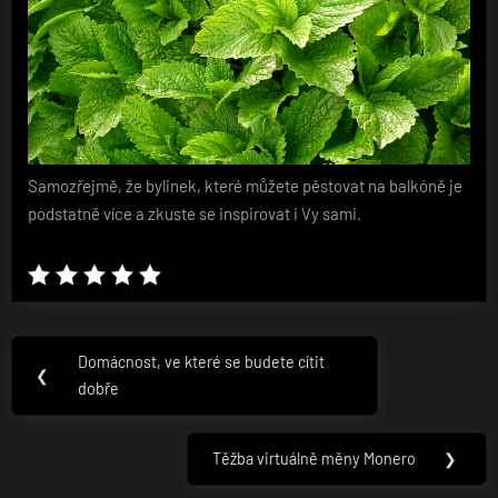
Samozřejmě, že bylinek, které můžete pěstovat na balkóně je
podstatně více a zkuste se inspirovat i Vy sami.
Navigace
Domácnost, ve které se budete cítit
Previous
❮
pro
dobře
Post:
příspěvek
Těžba virtuálně měny Monero
❯
Next
Post: