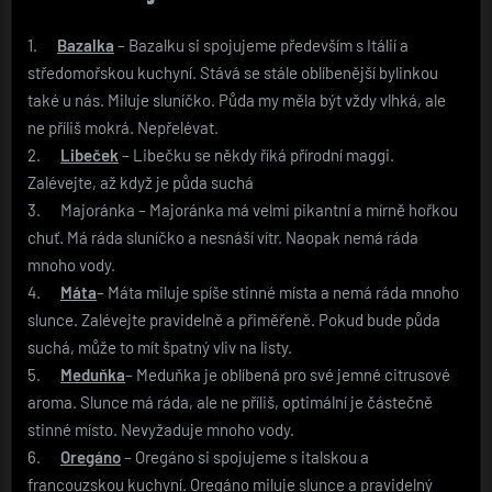
1.
Bazalka
– Bazalku si spojujeme především s Itálií a
středomořskou kuchyní. Stává se stále oblíbenější bylinkou
také u nás. Miluje sluníčko. Půda my měla být vždy vlhká, ale
ne příliš mokrá. Nepřelévat.
2.
Libeček
– Libečku se někdy říká přírodní maggi.
Zalévejte, až když je půda suchá
3. Majoránka – Majoránka má velmi pikantní a mírně hořkou
chuť. Má ráda sluníčko a nesnáší vítr. Naopak nemá ráda
mnoho vody.
4.
Máta
– Máta miluje spíše stinné místa a nemá ráda mnoho
slunce. Zalévejte pravidelně a přiměřeně. Pokud bude půda
suchá, může to mít špatný vliv na listy.
5.
Meduňka
– Meduňka je oblíbená pro své jemné citrusové
aroma. Slunce má ráda, ale ne příliš, optimální je částečně
stinné místo. Nevyžaduje mnoho vody.
6.
Oregáno
– Oregáno si spojujeme s italskou a
francouzskou kuchyní. Oregáno miluje slunce a pravidelný