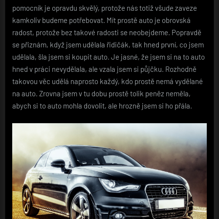
pomocník je opravdu skvělý, protože nás totiž všude zaveze
kamkoliv budeme potřebovat. Mít prostě auto je obrovská
radost, protože bez takové radosti se neobejdeme. Popravdě
se přiznám, když jsem udělala řidičák, tak hned první, co jsem
udělala, šla jsem si koupit auto. Je jasné, že jsem si na to auto
hned v práci nevydělala, ale vzala jsem si půjčku. Rozhodně
takovou věc udělá naprosto každý, kdo prostě nemá vydělané
na auto. Zrovna jsem v tu dobu prostě tolik peněz neměla,
abych si to auto mohla dovolit, ale hrozně jsem si ho přála.