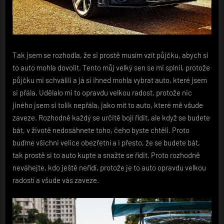
Tak jsem se rozhodla, že si prostě musím vzít půjčku, abych si
to auto mohla dovolit. Tento můj velký sen se mi splnil, protože
půjčku mi schválili a já si ihned mohla vybrat auto, které jsem
si přála. Udělalo mi to opravdu velkou radost, protože nic
jiného jsem si tolik nepřála, jako mít to auto, které mě všude
zaveze. Rozhodně každý se určitě bojí řídit, ale když se budete
bát, v životě nedosáhnete toho, čeho byste chtěli. Proto
buďme všichni velice obezřetní a i přesto, že se budete bát,
tak prostě si to auto kupte a snažte se řídit. Proto rozhodně
neváhejte, kdo ještě neřídí, protože je to auto opravdu velkou
radostí a všude vás zaveze.