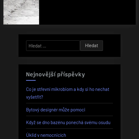
Vyhledávání
Nejnovější příspěvky
Co je střevní mikrobiom a kdy si ho nechat
vyšetřit?
Bytový designér může pomoci
Když se dno bazénu ponechá svému osudu
Úklid v nemocnicích