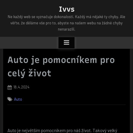
Skip
Ivvs
to
Ne každý web se vyznačuje dokonalostí. Každý má nějaké ty chyby. Ale
content
věřte, že děláme vše pro to, abyste na našem webu na žádné chyby
nenarazili.
Auto je pomocníkem pro
celý život
Posted
18.4.2024
on
Auto
Auto je největším pomocníkem pro náš život. Takový velký