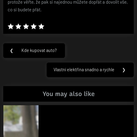
protože věřte, že pak si najednou můžete dopřát a dovolit vše,
co si budete přát.
Navigace
❮
Kde kupovat auto?
Previous
pro
Post:
příspěvek
Vlastní elektřina snadno a rychle
❯
Next
Post:
You may also like