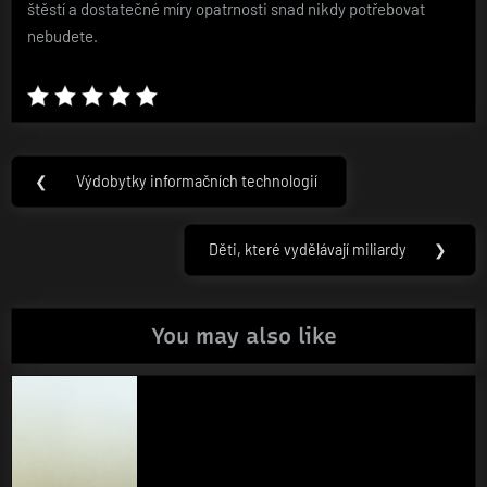
štěstí a dostatečné míry opatrnosti snad nikdy potřebovat
nebudete.
Navigace
❮
Výdobytky informačních technologií
Previous
pro
Post:
příspěvek
Děti, které vydělávají miliardy
❯
Next
Post:
You may also like