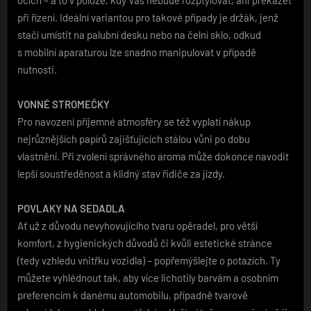
při řízení. Ideální variantou pro takové případy je držák, jenž
stačí umístit na palubní desku nebo na čelní sklo, odkud
s mobilní aparaturou lze snadno manipulovat v případě
nutnosti.
VONNÉ STROMEČKY
Pro navození příjemné atmosféry se též vyplatí nákup
nejrůznějších papírů zajišťujících stálou vůni po dobu
vlastnění. Při zvolení správného aroma může dokonce navodit
lepší soustředěnost a klidný stav řidiče za jízdy.
POVLAKY NA SEDADLA
Ať už z důvodu nevyhovujícího tvaru opěradel, pro větší
komfort, z hygienických důvodů či kvůli estetické stránce
(tedy vzhledu vnitřku vozidla) – popřemýšlejte o potazích. Ty
můžete vyhlédnout tak, aby více lichotily barvám a osobním
preferencím k danému automobilu, případně tvarově