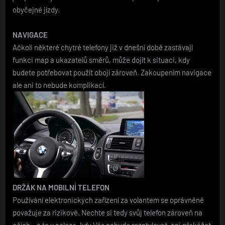
obyčejné jízdy.
NAVIGACE
Ačkoli některé chytré telefony již v dnešní době zastávají
funkci map a ukazatelů směrů, může dojít k situaci, kdy
budete potřebovat použít obojí zároveň. Zakoupením navigace
ale ani to nebude komplikací.
DRŽÁK NA MOBILNÍ TELEFON
Používání elektronických zařízení za volantem se oprávněně
považuje za rizikové. Nechte si tedy svůj telefon zároveň na
očích – a to v poloze, kdy Vás nebude rozptylovat, ani překážet