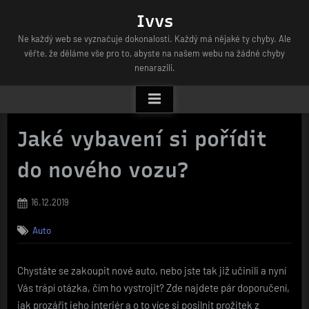
Skip
Ivvs
to
Ne každý web se vyznačuje dokonalostí. Každý má nějaké ty chyby. Ale
content
věřte, že děláme vše pro to, abyste na našem webu na žádné chyby
nenarazili.
Jaké vybavení si pořídit
do nového vozu?
Posted
16.12.2019
on
Auto
Chystáte se zakoupit nové auto, nebo jste tak již učinili a nyní
Vás trápí otázka, čím ho vystrojit? Zde najdete pár doporučení,
jak prozářit jeho interiér a o to více si posilnit prožitek z