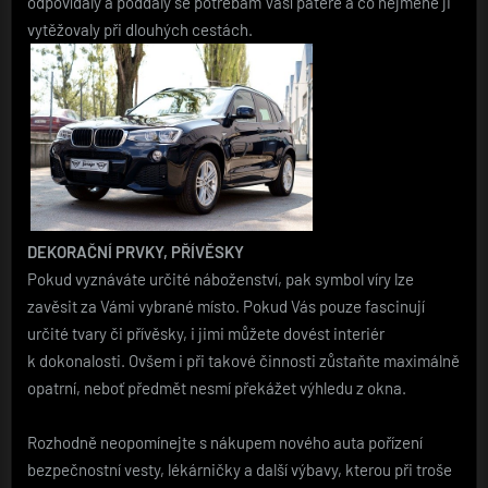
odpovídaly a poddaly se potřebám Vaší páteře a co nejméně ji
vytěžovaly při dlouhých cestách.
DEKORAČNÍ PRVKY, PŘÍVĚSKY
Pokud vyznáváte určité náboženství, pak symbol víry lze
zavěsit za Vámi vybrané místo. Pokud Vás pouze fascinují
určité tvary či přívěsky, i jimi můžete dovést interiér
k dokonalosti. Ovšem i při takové činnosti zůstaňte maximálně
opatrní, neboť předmět nesmí překážet výhledu z okna.
Rozhodně neopomínejte s nákupem nového auta pořízení
bezpečnostní vesty, lékárničky a další výbavy, kterou při troše