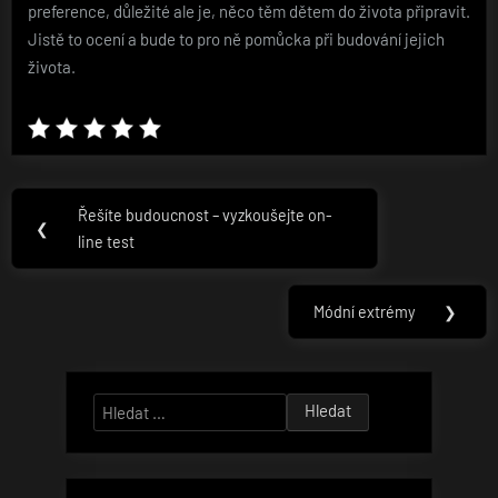
preference, důležité ale je, něco těm dětem do života připravit.
Jistě to ocení a bude to pro ně pomůcka při budování jejich
života.
Navigace
Řešíte budoucnost – vyzkoušejte on-
Previous
❮
pro
line test
Post:
příspěvek
Módní extrémy
❯
Next
Post:
Vyhledávání