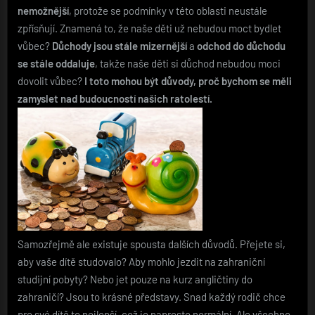
nemožnější
, protože se podmínky v této oblasti neustále
zpřísňují. Znamená to, že naše děti už nebudou moct bydlet
vůbec?
Důchody jsou stále mizernější
a
odchod do důchodu
se stále oddaluje
, takže naše děti si důchod nebudou moci
dovolit vůbec?
I toto mohou být důvody, proč bychom se měli
zamyslet nad budoucností našich ratolestí.
Samozřejmě ale existuje spousta dalších důvodů. Přejete si,
aby vaše dítě studovalo? Aby mohlo jezdit na zahraniční
studijní pobyty? Nebo jet pouze na kurz angličtiny do
zahraničí? Jsou to krásné představy. Snad každý rodič chce
pro své dítě to nejlepší, což je naprosto normální. Ale všechno