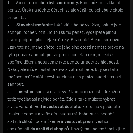
1. Variantou mohou být
spořicí účty
, kam můžeme vkládat
peníze. Úrok na těchto účtech se ale většinou pohybuje okolo
procenta.
2.
Stavební spoření
se také stále hojně využívá, pokud jste
schopni ročně vložit určitou sumu peněz, vyčerpáte plnou
státní podporu plus nějaké úroky. Pozor ale! Pokud smlouvu
uzavřete na jméno dítěte, do jeho plnoletosti nemáte právo na
tyto peníze sáhnout, pouze přes soud. Samozřejmě když
spoříme dětem, nebudeme tyto peníze utrácet za hlouposti.
Někdy ale může nastat taková životní situace, kdy se i tato
možnost může stát nevyhnutelnou a na peníze budete muset
sáhnout.
3.
Investice
jsou stále více využívanou možností. Dokážou
totiž vydělat asi nejvíce peněz. Zde si také můžete vybrat
z více variant. Buď
investovat do zlata
, které má v podstatě
trvalou hodnotu a vaše děti budou mít bohatství v podobě
zlatých slitků. Dále můžeme
investovat
přes investiční
společnosti
do akcií či dluhopisů
. Každý má jiné možnosti, jiné