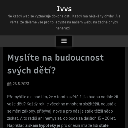
Skip
Ivvs
to
Ne každý web se vyznačuje dokonalostí. Každý má nějaké ty chyby. Ale
content
věřte, že děláme vše pro to, abyste na našem webu na žádné chyby
nenarazili.
Myslíte na budoucnost
svých dětí?
Posted
26.5.2023
on
Přemýšlíte ale nad tím, že v tomto světě žijí a budou nadále žít
vaše děti? Každý rok je všechno mnohem složitější, neustále
se mění zákony, přibývají nové a pro nás je stále těžší něco
získat. A to radši ani nemyslet, co bude za dalších 15 – 20 let.
Například
získání hypotéky je
pro dnešní mladé lidi
stále