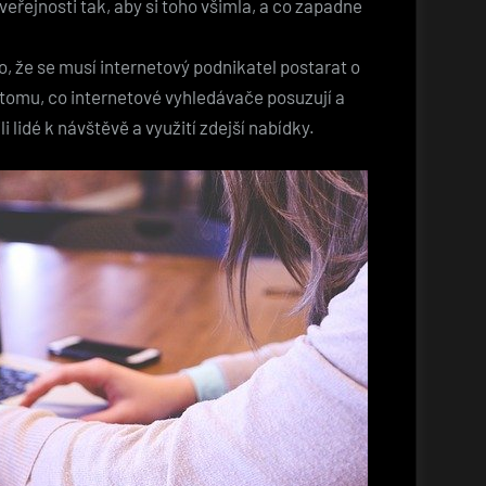
veřejnosti tak, aby si toho všimla, a co zapadne
to, že se musí internetový podnikatel postarat o
l tomu, co internetové vyhledávače posuzují a
i lidé k návštěvě a využití zdejší nabídky.