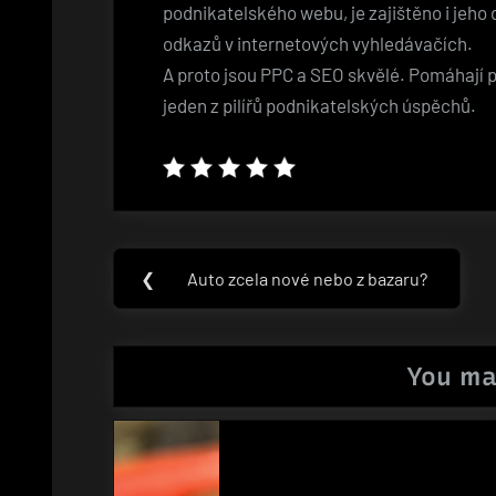
podnikatelského webu, je zajištěno i jeh
odkazů v internetových vyhledávačích.
A proto jsou PPC a SEO skvělé. Pomáhají p
jeden z pilířů podnikatelských úspěchů.
Navigace
❮
Auto zcela nové nebo z bazaru?
Previous
pro
Post:
příspěvek
You ma