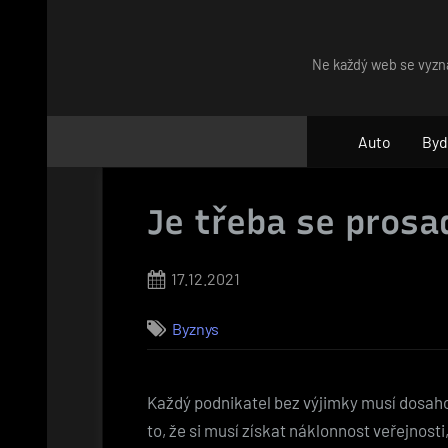
Skip
to
Ne každý web se vyzna
content
Auto
Byd
Je třeba se prosa
Posted
17.12.2021
on
Byznys
Každý podnikatel bez výjimky musí dosaho
to, že si musí získat náklonnost veřejnosti,