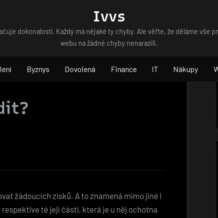
Ivvs
čuje dokonalostí. Každý má nějaké ty chyby. Ale věřte, že děláme vše p
webu na žádné chyby nenarazili.
lení
Byznys
Dovolená
Finance
IT
Nákupy
dit?
vat žádoucích zisků. A to znamená mimo jiné i
 respektive té její části, která je u něj ochotna