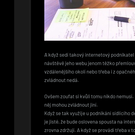
A když sedí takový internetový podnikatel 
návštěvě jeho webu jenom těžko přemlouvat
vzdálenějšího okolí nebo třeba i z opačnéh
zvládnout nedá.
Ovšem zoufat si kvůli tomu nikdo nemusí. 
něj mohou zvládnout jiní.
Když se tak využije u podnikání sídlícího
je jisté, že bude oslovena spousta na intern
zrovna zdržují. A když se provádí třeba v