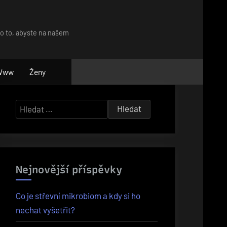
ro to, abyste na našem
Www
Ženy
Vyhledávání
Nejnovější příspěvky
Co je střevní mikrobiom a kdy si ho
nechat vyšetřit?