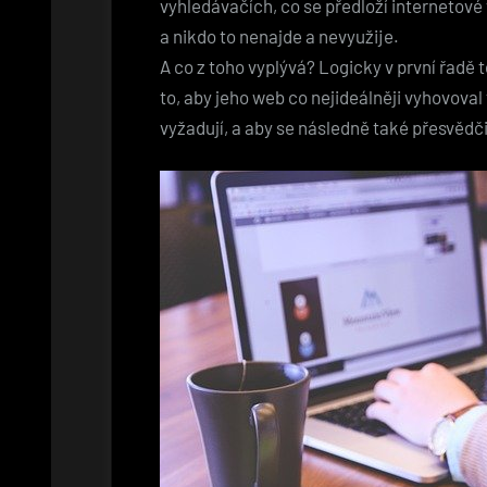
vyhledávačích, co se předloží internetové 
a nikdo to nenajde a nevyužije.
A co z toho vyplývá? Logicky v první řadě 
to, aby jeho web co nejideálněji vyhovova
vyžadují, a aby se následně také přesvědčil