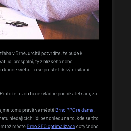
třeba v Brně, určitě potvrdíte, že bude k
 lidi přespolní, ty z blízkého nebo
o konce světa. To se prostě lidskými silami
Protože to, co tu nezvládne podnikatel sám, za
 dejme tomu právě ve městě
Brno PPC reklama
,
etu hledajících lidí bez ohledu na to, kde se tito
 tomtéž městě
Brno SEO optimalizace
dotyčného