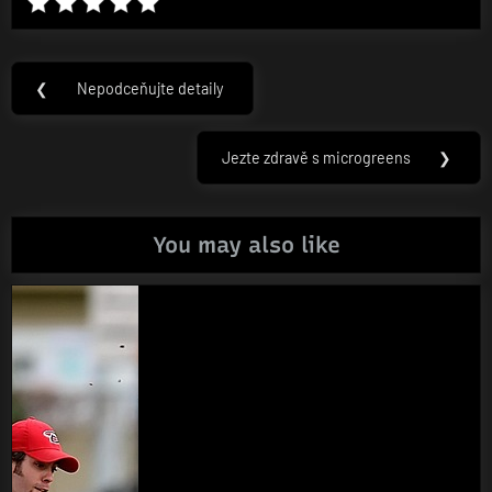
Navigace
❮
Nepodceňujte detaily
Previous
pro
Post:
příspěvek
Jezte zdravě s microgreens
❯
Next
Post:
You may also like