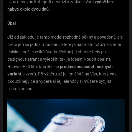
svou cenovou kategorii neurazí a zatížení Vám
vydrží bez
nabytí okolo dvou dnů
.
Obal
Již od základu je tento model rozhodně pěkný a povedený, ale
přeci jen se jedná o zařízení, které je naprosto totožné s těmi
dalšími, což je velká škoda. Pokud jej chcete tedy po
designové stránce vylepšit, tak je ideální koupit
obal na
Huawei P20 lite
, kterého se
prodává nespočet možných
variant
a vzorů. Při výběru už je jen čistě na Vás, který Vás
okouzlí nejvíce a vybere si jej, ale vždy si můžete být jisti
nízkou cenou.