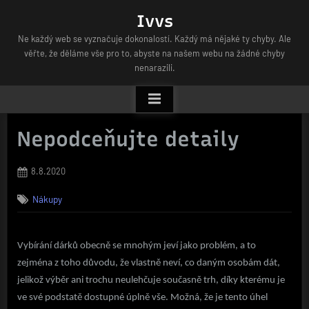
Skip
Ivvs
to
Ne každý web se vyznačuje dokonalostí. Každý má nějaké ty chyby. Ale
content
věřte, že děláme vše pro to, abyste na našem webu na žádné chyby
nenarazili.
Nepodceňujte detaily
Posted
8.8.2020
on
Nákupy
Vybírání dárků obecně se mnohým jeví jako problém, a to
zejména z toho důvodu, že vlastně neví, co daným osobám dát,
jelikož výběr ani trochu neulehčuje současně trh, díky kterému je
ve své podstatě dostupné úplně vše. Možná, že je tento úhel