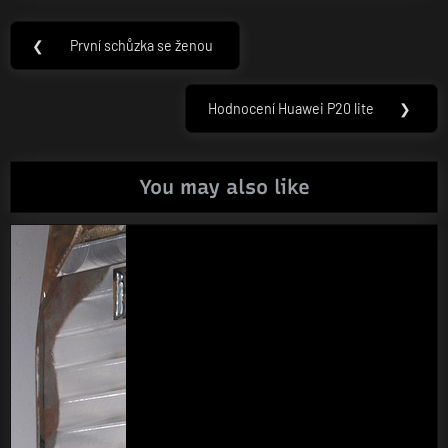
Navigace
❮
První schůzka se ženou
Previous
pro
Post:
příspěvek
Hodnocení Huawei P20 lite
❯
Next
Post:
You may also like