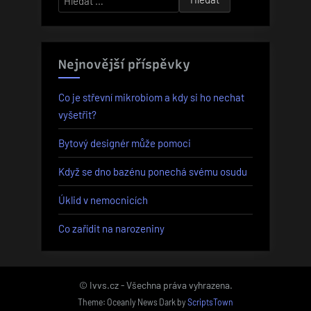
Nejnovější příspěvky
Co je střevní mikrobiom a kdy si ho nechat
vyšetřit?
Bytový designér může pomoci
Když se dno bazénu ponechá svému osudu
Úklid v nemocnicích
Co zařídit na narozeniny
© Ivvs.cz - Všechna práva vyhrazena.
Theme: Oceanly News Dark by
ScriptsTown