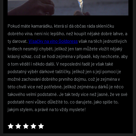
Pokud máte kamarádku, která si dá občas ráda skleničku
dobrého vína, není nic lepšího, než koupit nějaké dobré lahve, a
ty darovat.
Visačky na víno Goldpress
však na těch jednotlivých
hrdlech nesmějí chybět, jelikož jen tam můžete vložit nějaký
krásný vzkaz, což se hodí zejména v případě, kdy nechcete, aby
o tom věděl i někdo další. V neposlední řadě je však také
podstatný výběr dárkové taštičky, jelikož jen s její pomocí je
možné zachování dobrého prvního dojmu, což je zejména v
této chvíli více než potřebné, jelikož zejména u dárků je něco
takového velmi podstatné. Je tak tedy více než jasné, že ve své
podstatě není vůbec důležité to, co darujete, jako spíše to,
jakým stylem, a právě na to vždy myslete!