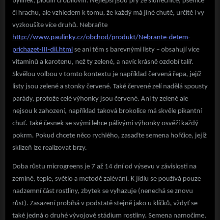
bylinek, plodin či obilovin. Nejlepší jsou prý ze slunečnice, pšenice
či hrachu, ale vzhledem k tomu, že každý má jiné chutě, určitě i vy
vyzkoušíte více druhů. Nebraňte
http://www.paulinky.cz/obchod/produkt/Nebrante-detem-
prichazet-III-dil.html
se ani těm s barevnými listy – obsahují více
vitaminů a karotenu, než ty zelené, a navíc krásně ozdobí talíř.
Skvělou volbou v tomto kontextu je například červená řepa, jejíž
listy jsou zelené a stonky červené. Také červené zelí nadělá spousty
parády, protože celé výhonky jsou červené. Ani ty zelené ale
nejsou k zahození, například taková brokolice má skvěle pikantní
chuť. Také česnek se svými lehce pálivými výhonky osvěží každý
pokrm. Pokud chcete něco rychlého, zasaďte semena hořčice, jejíž
sklizeň lze realizovat brzy.
Doba růstu microgreens je 7 až 14 dní od výsevu v závislosti na
zemině, teple, světlo a metodě zalévání. K jídlu se používá pouze
nadzemní část rostliny, zbytek se vyhazuje (nenechá se znovu
růst). Zasazení probíhá v podstatě stejně jako u klíčků, vždyť se
také jedná o druhé vývojové stádium rostliny. Semena namočíme,