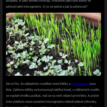
dospělá. A taky skvěle chutnají. Podobně jako tyto klíčky se
pěstují také microgreens. O co se jedná a jak je pěstovat?
Dá se říct, že základním rozdílem mezi klíčky a
microgreens
jsou
listy. Zatímco klíčky se konzumují takřka hned, u některých rostlin
se vyplatí chvilku počkat, než se na nich objeví první listy. A právě
toto stádium nese označení microgreens neboli zelené výhonky.