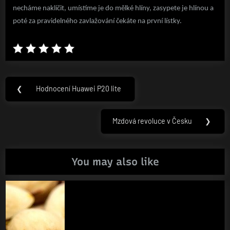
necháme naklíčit, umístíme je do mělké hlíny, zasypete je hlínou a
poté za pravidelného zavlažování čekáte na první lístky.
Navigace
❮
Hodnocení Huawei P20 lite
Previous
pro
Post:
příspěvek
Mzdová revoluce v Česku
❯
Next
Post:
You may also like