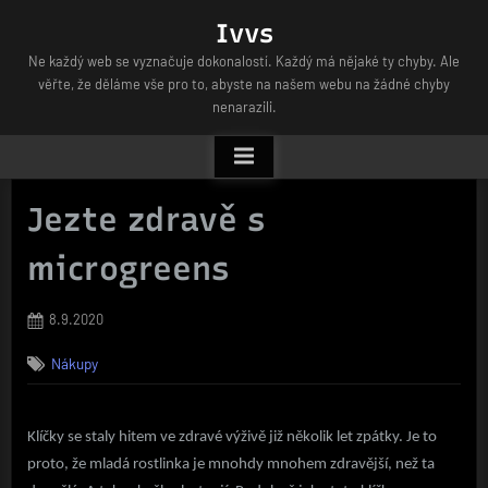
Skip
Ivvs
to
Ne každý web se vyznačuje dokonalostí. Každý má nějaké ty chyby. Ale
content
věřte, že děláme vše pro to, abyste na našem webu na žádné chyby
nenarazili.
Jezte zdravě s
microgreens
Posted
8.9.2020
on
Nákupy
Klíčky se staly hitem ve zdravé výživě již několik let zpátky. Je to
proto, že mladá rostlinka je mnohdy mnohem zdravější, než ta