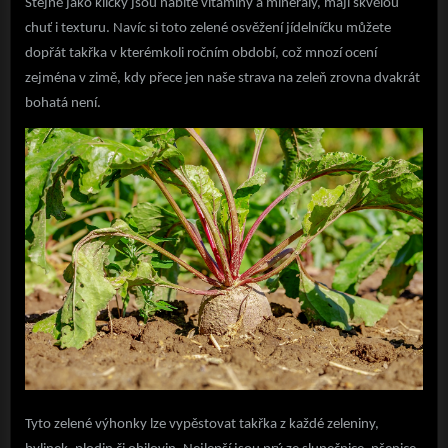
Stejně jako klíčky jsou nabité vitamíny a minerály, mají skvělou
chuť i texturu. Navíc si toto zelené osvěžení jídelníčku můžete
dopřát takřka v kterémkoli ročním období, což mnozí ocení
zejména v zimě, kdy přece jen naše strava na zeleň zrovna dvakrát
bohatá není.
Tyto zelené výhonky lze vypěstovat takřka z každé zeleniny,