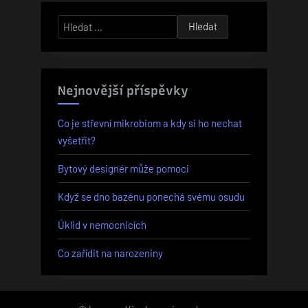
Vyhledávání
Nejnovější příspěvky
Co je střevní mikrobiom a kdy si ho nechat
vyšetřit?
Bytový designér může pomoci
Když se dno bazénu ponechá svému osudu
Úklid v nemocnicích
Co zařídit na narozeniny