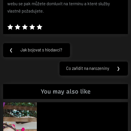
webu se pak můžete domluvit na termínu a které služby
vlastně požadujete.
Navigace
❮
Jak bojovat s hlodavci?
Previous
pro
Post:
příspěvek
Co zařídit na narozeniny
❯
Next
Post:
You may also like