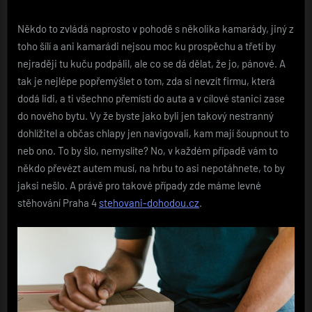
Někdo to zvládá naprosto v pohodě s několika kamarády, jiný z
toho šílí a ani kamarádi nejsou moc ku prospěchu a třetí by
nejraději tu kuču podpálil, ale co se dá dělat, že jo, pánové. A
tak je nejlépe popřemýšlet o tom, zda si nevzít firmu, která
dodá lidi, a ti všechno přemístí do auta a v cílové stanici zase
do nového bytu. Vy že byste jako byli jen takový nestranný
dohlížitel a občas chlapy jen navigovali, kam mají šoupnout to
neb ono. To by šlo, nemyslíte? No, v každém případě vám to
někdo převézt autem musí, na hrbu to asi nepotáhnete, to by
jaksi nešlo. A právě pro takové případy zde máme levné
stěhování Praha 4
stehovani-dohodou.cz
.