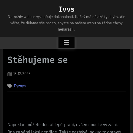
Skip
Ivvs
to
Ne každý web se vyznačuje dokonalostí. Každý má nějaké ty chyby. Ale
content
věřte, že děláme vše pro to, abyste na našem webu na žádné chyby
nenarazili.
Stěhujeme se
Posted
18.12.2025
on
Byznys
Například můžete dostat lepší práci, ovšem musíte vy za ní.
Ona za vámi jaksi nepřijde. Takže nezbývá, pokud to opravdu