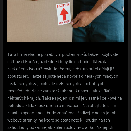
Tato firma vládne potřebným počtem vozů, takže i kdybyste
stěhovali Karlštejn, nikdo z firmy tím nebude nikterak
zaskočen. Jsou už zvyklí lecčemu, neb tuto práci dělají již
spoustu let. Takže se jistě nedá hovořit o nějakých mladých
nezkušených zajících, ale o zkušených a mohutných
medvědech. Navíc vám rozškubnout kapsou, jak se říká v
některých krajích. Takže spojení s nimi je vlastně i celkově na
pohodu a klídek, bez stresu a nervačení. Neváhejte to s nimi
zkusit a spokojenost bude zaručena. Podívejte se na jejich
webové stránky, na které se dostanete kliknutím na ten
sáhodlouhý odkaz nějak kolem poloviny článku. Na jejich