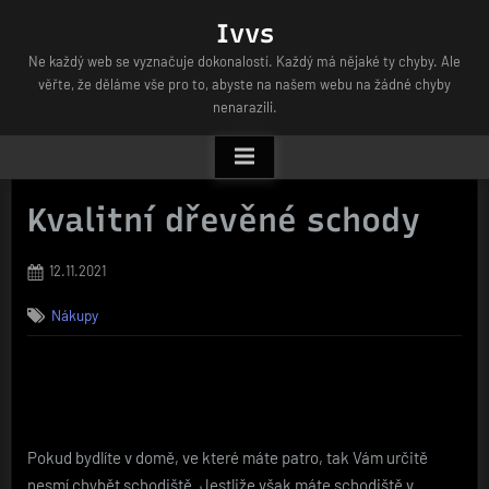
Skip
Ivvs
to
Ne každý web se vyznačuje dokonalostí. Každý má nějaké ty chyby. Ale
content
věřte, že děláme vše pro to, abyste na našem webu na žádné chyby
nenarazili.
Kvalitní dřevěné schody
Posted
12.11.2021
on
Nákupy
Pokud bydlíte v domě, ve které máte patro, tak Vám určitě
nesmí chybět schodiště. Jestliže však máte schodiště v