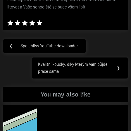
litovat a Vaše schodiště se bude všem líbit.
Navigace
❮
Spolehlivý YouTube downloader
Previous
pro
Post:
příspěvek
Kvalitní kousky, díky kterým Vám půjde
Next
❯
práce sama
Post:
You may also like