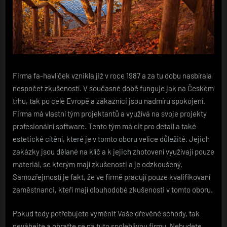
Firma fa-havlíček vznikla již v roce 1987 a za tu dobu nasbírala
nespočet zkušeností. V současné době funguje jak na Českém
trhu, tak po celé Evropě a zákazníci jsou nadmíru spokojení.
Firma má vlastní tým projektantů a využívá na svoje projekty
profesionální software. Tento tým má cit pro detail a také
estetické cítění, které je v tomto oboru velice důležité. Jejich
zakázky jsou dělané na klíč a k jejich zhotovení využívají pouze
materiál, se kterým mají zkušenosti a je odzkoušený.
Samozřejmostí je fakt, že ve firmě pracují pouze kvalifikovaní
zaměstnanci, kteří mají dlouhodobé zkušenosti v tomto oboru.
Pokud tedy potřebujete vyměnit Vaše dřevěné schody, tak
neváhejte a obraťte se na tuto spolehlivou firmu. Nebudete