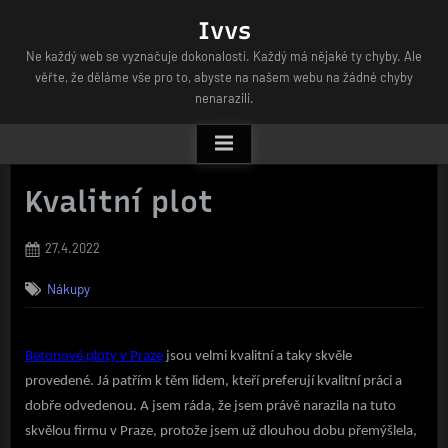
Skip
Ivvs
to
Ne každý web se vyznačuje dokonalostí. Každý má nějaké ty chyby. Ale
content
věřte, že děláme vše pro to, abyste na našem webu na žádné chyby
nenarazili.
Kvalitní plot
Posted
27.4.2022
on
Nákupy
Betonové ploty v Praze
jsou velmi kvalitní a taky skvěle
provedené. Já patřím k těm lidem, kteří preferují kvalitní práci a
dobře odvedenou. A jsem ráda, že jsem právě narazila na tuto
skvělou firmu v Praze, protože jsem už dlouhou dobu přemýšlela,