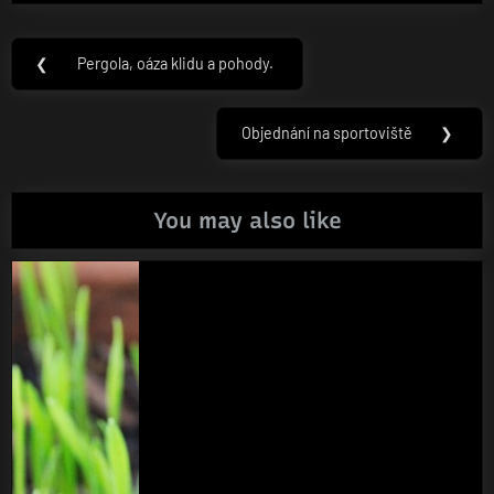
Navigace
❮
Pergola, oáza klidu a pohody.
Previous
pro
Post:
příspěvek
Objednání na sportoviště
❯
Next
Post:
You may also like