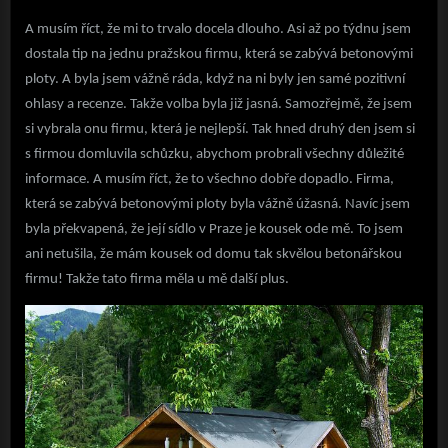
A musím říct, že mi to trvalo docela dlouho. Asi až po týdnu jsem
dostala tip na jednu pražskou firmu, která se zabývá betonovými
ploty. A byla jsem vážně ráda, když na ni byly jen samé pozitivní
ohlasy a recenze. Takže volba byla již jasná. Samozřejmě, že jsem
si vybrala onu firmu, která je nejlepší. Tak hned druhý den jsem si
s firmou domluvila schůzku, abychom probrali všechny důležité
informace. A musím říct, že to všechno dobře dopadlo. Firma,
která se zabývá betonovými ploty byla vážně úžasná. Navíc jsem
byla překvapená, že její sídlo v Praze je kousek ode mě. To jsem
ani netušila, že mám kousek od domu tak skvělou betonářskou
firmu! Takže tato firma měla u mě další plus.