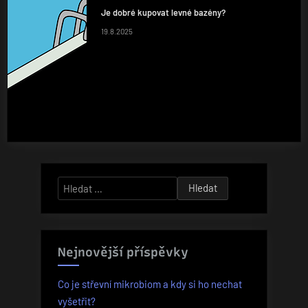
Je dobré kupovat levné bazény?
19.8.2025
Vyhledávání
Nejnovější příspěvky
Co je střevní mikrobiom a kdy si ho nechat
vyšetřit?