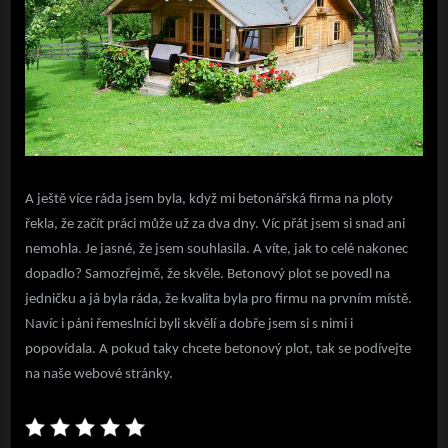
A ještě více ráda jsem byla, když mi betonářská firma na ploty
řekla, že začít práci může už za dva dny. Víc přát jsem si snad ani
nemohla. Je jasné, že jsem souhlasila. A víte, jak to celé nakonec
dopadlo? Samozřejmě, že skvěle. Betonový plot se povedl na
jedničku a já byla ráda, že kvalita byla pro firmu na prvním místě.
Navíc i páni řemeslníci byli skvělí a dobře jsem si s nimi i
popovídala. A pokud taky chcete betonový plot, tak se podívejte
na naše webové stránky.