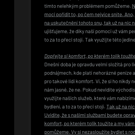
tímto nelehkým problémem pomůžeme.
N
moci pořídit to, po čem nejvíce sníte. Ano,
na uskutečnění tohoto snu, tak už na nic n
ujišťujeme, že díky naší pomoci už vám pe
to za to přeci stojí. Tak využijte této jedin
Dopřejte si komfort, po kterém tolik toužít
Dnešní doba je opravdu velmi složitá pro li
podnájmech, kde platí nehorázné peníze a n
pro takové lidi komfort. Ví, že si ho nikdy
nám jasné, že ne. Pokud nevidíte východisk
využijte našich služeb, které vám nabízím
bydlení, a to za to přeci stojí.
Tak už na nic
Uvidíte, že s našimi službami budete oprav
komfort, po kterém tolik toužíte a my vám
pomůžeme. Vy si nezasloužíte bydlet s rod