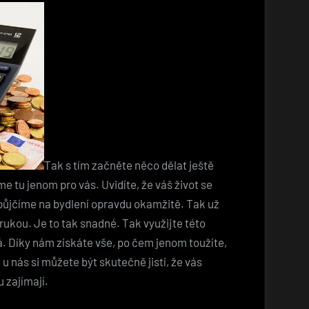
Tak s tím začněte něco dělat ještě
e tu jenom pro vás. Uvidíte, že váš život se
ůjčíme na bydlení opravdu okamžitě. Tak už
rukou. Je to tak snadné. Tak využijte této
rá. Díky nám získáte vše, po čem jenom toužíte,
u nás si můžete být skutečně jistí, že vás
 zajímají.