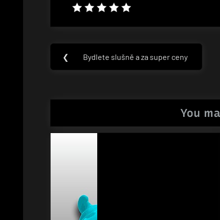
Navigace
❮
Bydlete slušně a za super ceny
Previous
pro
Post:
příspěvek
You ma