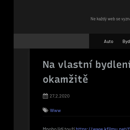
Skip
to
Ne každý web se vyzna
content
Auto
Byd
Na vlastní bydlen
okamžitě
Posted
27.2.2020
on
Www
Mnoho lidí touží
https://www.kfilmu.net/