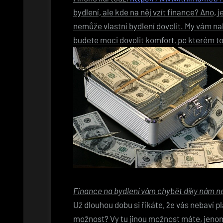
bydlení, ale kde na něj vzít finance? Ano, j
nemůže vlastní bydlení dovolit. My vám n
budete moci dovolit komfort, po kterém tol
Finance na bydlení vám chybět díky nám 
Už dlouhou dobu si říkáte, že vás nebaví pl
možnost? Vy tu jinou možnost máte, jenom 