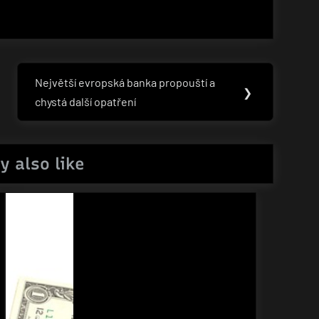
Největší evropská banka propouští a
Next
❯
chystá další opatření
Post:
y also like