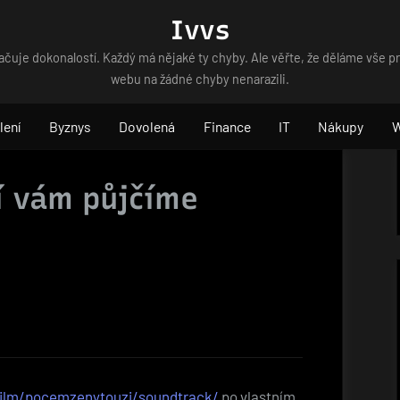
Ivvs
čuje dokonalostí. Každý má nějaké ty chyby. Ale věřte, že děláme vše p
webu na žádné chyby nenarazili.
lení
Byznys
Dovolená
Finance
IT
Nákupy
í vám půjčíme
film/pocemzenytouzi/soundtrack/
po vlastním