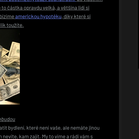
e to částka opravdu velká, a většina lidí si
abízíme
americkou hypotéku
, díky které si
ik toužíte.
nebudou
atit bydlení, které není vaše, ale nemáte jinou
nevíte, kam zajít. My to víme a rádi vám s