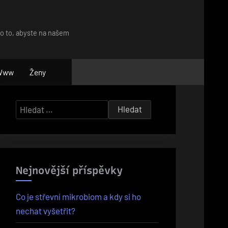
ro to, abyste na našem
Www
Ženy
Vyhledávání
Nejnovější příspěvky
Co je střevní mikrobiom a kdy si ho
nechat vyšetřit?