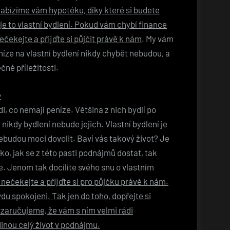
abízíme vám hypotéku, díky které si budete
 je to vlastní bydlení. Pokud vám chybí finance
ečekejte a přijďte si půjčit právě k nám
. My vám
níze na vlastní bydlení nikdy chybět nebudou, a
ečné příležitosti.
e
di, co nemají peníze. Většina z nich bydlí po
ikdy bydlení nebude jejich. Vlastní bydlení je
 nebudou moci dovolit. Baví vás takový život? Je
o, jak se z této pasti podnájmů dostat, tak
e. Jenom tak docílíte svého snu o vlastním
 nečekejte a přijďte si pro půjčku právě k nám.
du spokojeni. Tak jen do toho, dopřejte si
 zaručujeme, že vám s ním velmi rádi
inou celý život v podnájmu.