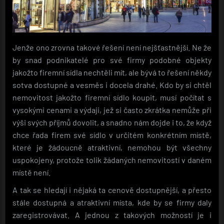
Jenže ono zrovna takové řešení není nejšťastnější. Ne že
by snad podnikatelé pro své firmy podobné objekty
jakožto firemní sídla nechtěli mít, ale bývá to řešení někdy
sotva dostupné a vesměs i docela drahé. Kdo by si chtěl
nemovitost jakožto firemní sídlo koupit, musí počítat s
vysokými cenami a výdaji, jež si často zkrátka nemůže při
výši svých příjmů dovolit, a snadno nám dojde i to, že když
chce řada firem své sídlo v určitém konkrétním místě,
které je žádoucně atraktivní, nemohou být všechny
uspokojeny, protože tolik žádaných nemovitostí v daném
místě není.
A tak se hledají i nějaká ta cenově dostupnější, a přesto
stále dostupná a atraktivní místa, kde by se firmy daly
zaregistrovávat. A jednou z takových možností je i