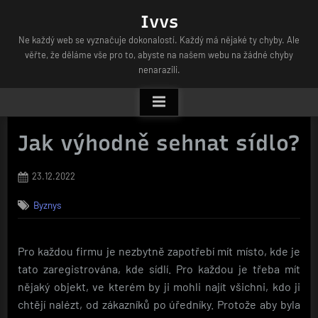
Skip
Ivvs
to
Ne každý web se vyznačuje dokonalostí. Každý má nějaké ty chyby. Ale
content
věřte, že děláme vše pro to, abyste na našem webu na žádné chyby
nenarazili.
Jak výhodně sehnat sídlo?
Posted
23.12.2022
on
Byznys
Pro každou firmu je nezbytně zapotřebí mít místo, kde je
tato zaregistrována, kde sídlí. Pro každou je třeba mít
nějaký objekt, ve kterém by ji mohli najít všichni, kdo ji
chtějí nalézt, od zákazníků po úředníky. Protože aby byla