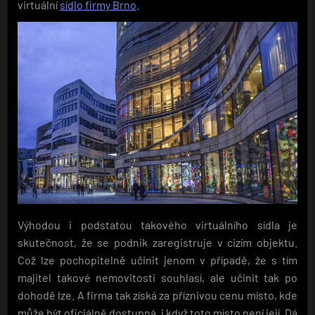
virtuální
sídlo firmy Brno
.
Výhodou i podstatou takového virtuálního sídla je
skutečnost, že se podnik zaregistruje v cizím objektu.
Což lze pochopitelně učinit jenom v případě, že s tím
majitel takové nemovitosti souhlasí, ale učinit tak po
dohodě lze. A firma tak získá za příznivou cenu místo, kde
může být oficiálně dostupná, i když toto místo není její. Dá