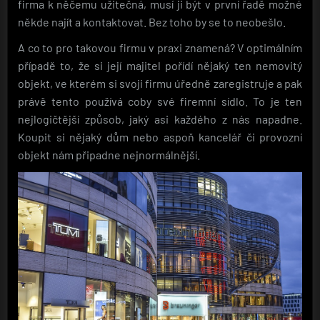
firma k něčemu užitečná, musí ji být v první řadě možné
někde najít a kontaktovat. Bez toho by se to neobešlo.
A co to pro takovou firmu v praxi znamená? V optimálním
případě to, že si její majitel pořídí nějaký ten nemovitý
objekt, ve kterém si svoji firmu úředně zaregistruje a pak
právě tento používá coby své firemní sídlo. To je ten
nejlogičtější způsob, jaký asi každého z nás napadne.
Koupit si nějaký dům nebo aspoň kancelář či provozní
objekt nám připadne nejnormálnější.