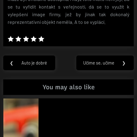
se tu vyřídit kontakt s veřejností, dá se to využít k
vylepšení image firmy, jež by jinak tak dokonalý
reprezentativní objekt neměla. A to se vyplácí.
Navigace
❮
Auto je dobré
Učíme se, učíme
❯
Previous
Next
pro
Post:
Post:
příspěvek
You may also like