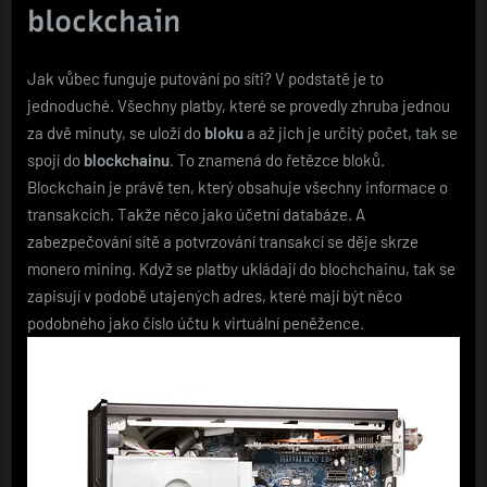
blockchain
Jak vůbec funguje putování po síti? V podstatě je to
jednoduché. Všechny platby, které se provedly zhruba jednou
za dvě minuty, se uloží do
bloku
a až jich je určitý počet, tak se
spojí do
blockchainu
. To znamená do řetězce bloků.
Blockchain je právě ten, který obsahuje všechny informace o
transakcích. Takže něco jako účetní databáze. A
zabezpečování sítě a potvrzování transakcí se děje skrze
monero mining
. Když se platby ukládají do blochchainu, tak se
zapisují v podobě utajených adres, které mají být něco
podobného jako číslo účtu k virtuální peněžence.