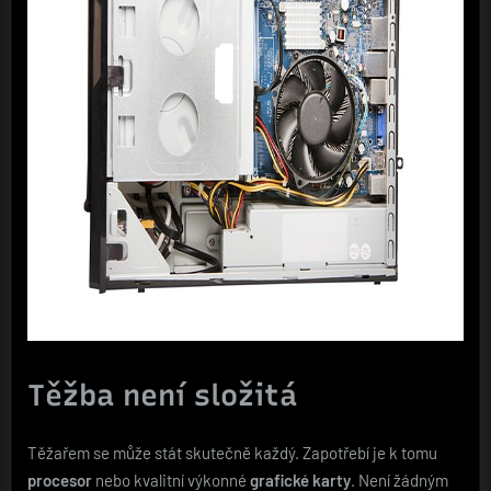
Těžba není složitá
Těžařem se může stát skutečně každý. Zapotřebí je k tomu
procesor
nebo kvalitní výkonné
grafické karty
. Není žádným