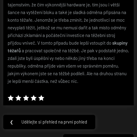
tajemstvím, že čím výkonnější hardware je, tím jsou i větší
šance na vytěžení bloku a také je sladká odměna připsána na
konto těžaře. Jenomže je třeba zmínit, že jednotlivci se moc
nevyplatí těžit, jelikož se mu nemusí dařit a tak místo odměny
přichází zklamání a počáteční investice na těžební stroj
přijdou vniveč. V tomto případu bude lepší vstoupit do
skupiny
těžařů
a pracovat společně na těžbě. Je pak v podstatě jedno,
zdali jste byli úspěšní vy nebo někdo jiný třeba na konci
republiky, odměna přijde vám všem ve správném poměru,
jakým výkonem jste se na těžbě podíleli. Ale na druhou stranu
je lepší menší částka, než vůbec nic.
Navigace
❮
Udělejte si přehled na první pohled
Previous
pro
Post: