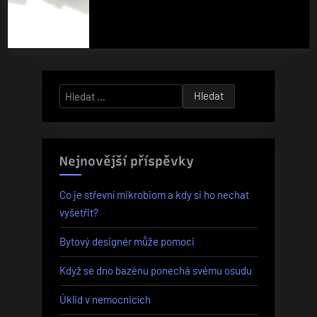
Vyhledávání
Nejnovější příspěvky
Co je střevní mikrobiom a kdy si ho nechat
vyšetřit?
Bytový designér může pomoci
Když se dno bazénu ponechá svému osudu
Úklid v nemocnicích