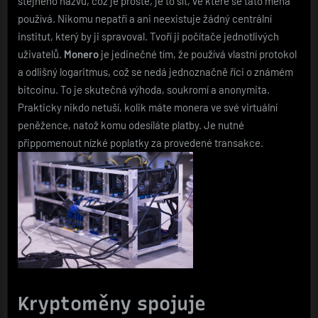
stejného názvu, což je prosté, je to síť, ve které se tato měna
používá. Nikomu nepatří a ani neexistuje žádný centrální
institut, který by ji spravoval. Tvoří ji počítače jednotlivých
uživatelů.
Monero
je jedinečné tím, že používá vlastní protokol
a odlišný logaritmus, což se nedá jednoznačně říci o známém
bitcoinu. To je skutečná výhoda, soukromí a anonymita.
Prakticky nikdo netuší, kolik máte monera ve své virtuální
peněžence, natož komu odesíláte platby. Je nutné
přippomenout nízké poplatky za provedené transakce.
Kryptoměny spojuje