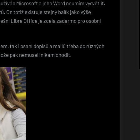
oužíván Microsoft a jeho Word neumím vysvětlit.
. On totiž existuje stejný balík jako výše
nešní Libre Office je zcela zadarmo pro osobní
em, tak i psaní dopisů a mailů třeba do různých
rotože pak nemuseli nikam chodit.