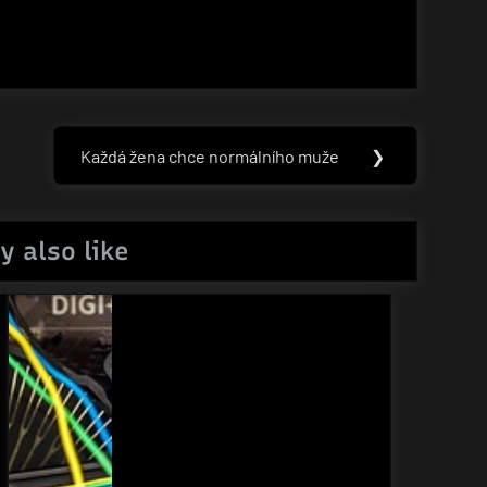
Každá žena chce normálního muže
❯
Next
Post:
y also like