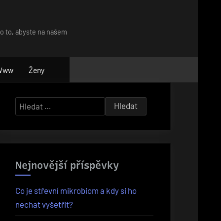
ro to, abyste na našem
Www
Ženy
Vyhledávání
Nejnovější příspěvky
Co je střevní mikrobiom a kdy si ho
nechat vyšetřit?