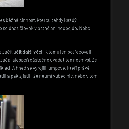
nes běžná činnost, kterou tehdy každý
eho se dnes člověk vlastně ani neobejde. Nebo
e začít
učit další věci
. K tomu jen potřebovali
 začal alespoň částečně uvadat ten nesmysl, že
íklad. A hned se vyrojili lumpové, kteří právě
ili a pak zjistili, že neumí vůbec nic, nebo v tom