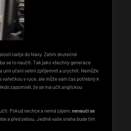
losti nalije do hlavy. Zatím skutečně
eba se to naučit. Tak jako všechny generace
 a umí učení velmi zpříjemnit a urychlit. Nemůže
t s vařečkou v ruce, ale může vám čas potřebný k
ěkdo zapomněl, že se má učit anglickou
aučit. Pokud nechce a nemá zájem,
nenaučí se
ebe a před sebou. Jedině vaše snaha bude tím