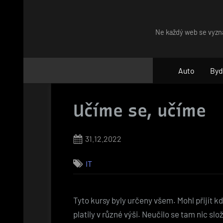
Skip
to
Ne každý web se vyzna
content
Auto
Byd
Učíme se, učíme
Posted
31.12.2022
on
IT
Tyto kursy byly určeny všem. Mohl přijít k
platily v různé výši. Neučilo se tam nic slo