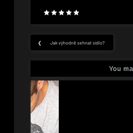
Navigace
❮
Jak výhodně sehnat sídlo?
Previous
pro
Post:
příspěvek
You ma