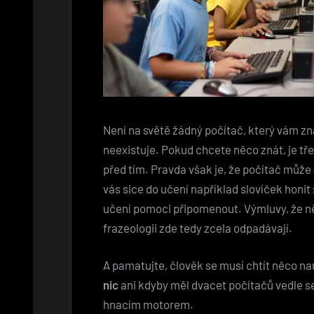
Není na světě žádný počítač, který vám zna
neexistuje. Pokud chcete něco znát, je tř
před tím. Pravda však je, že počítač může
vás sice do učení například slovíček honi
učení pomoci připomenout. Výmluvy, že n
frazeologii zde tedy zcela odpadávají.
A pamatujte, člověk se musí chtít něco n
nic
ani kdyby měl dvacet počítačů vedle s
hnacím motorem.