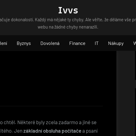
Ivvs
čuje dokonalostí. Každý má nějaké ty chyby. Ale věřte, že děláme vše p
webu na žádné chyby nenarazili.
lení
Byznys
Dovolená
Finance
IT
Nákupy
do chtěl. Některé byly zcela zadarmo a jiné se
žitého. Jen
základní obsluha počítače
a psaní