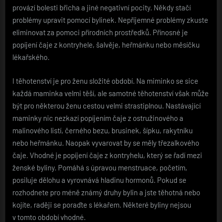
provází bolesti břicha a jiné negativní pocity. Někdy stačí
problémy upravit pomocí bylinek. Nepříjemné problémy zkuste
eliminovat za pomoci přírodních prostředků. Přínosné je
popíjení čaje z kontryhele, šalvěje, heřmánku nebo měsíčku
lékařského.
I těhotenství je pro ženu složité období. Na miminko se sice
každá maminka velmi těší, ale samotné těhotenství však může
být pro některou ženu cestou velmi strastiplnou. Nastávající
maminky nic nezkazí popíjením čaje z ostružinového a
malinového listí, černého bezu, brusinek, šípku, rakytníku
nebo heřmánku. Naopak vyvarovat by se měly třezalkového
čaje. Vhodné je popíjení čaje z kontryhelu, který se řadí mezi
ženské byliny. Pomáhá s úpravou menstruace, početím,
posiluje dělohu a vyrovnává hladinu hormonů. Pokud se
rozhodnete pro méně známý druhy bylin a jste těhotná nebo
kojíte, raději se poraďte s lékařem. Některé byliny nejsou
v tomto období vhodné.