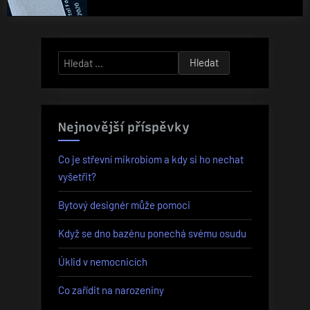
Vyhledávání
Nejnovější příspěvky
Co je střevní mikrobiom a kdy si ho nechat
vyšetřit?
Bytový designér může pomoci
Když se dno bazénu ponechá svému osudu
Úklid v nemocnicích
Co zařídit na narozeniny