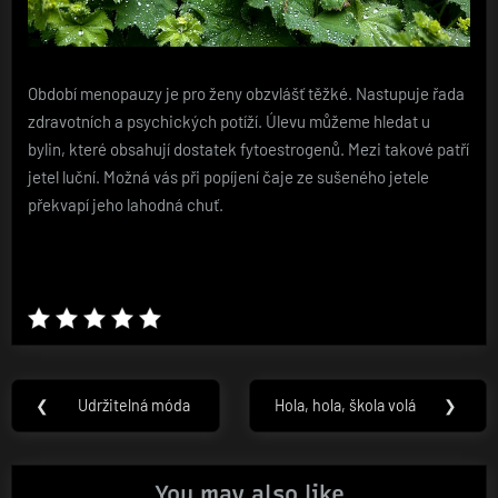
Období menopauzy je pro ženy obzvlášť těžké. Nastupuje řada
zdravotních a psychických potíží. Úlevu můžeme hledat u
bylin, které obsahují dostatek fytoestrogenů. Mezi takové patří
jetel luční. Možná vás při popíjení čaje ze sušeného jetele
překvapí jeho lahodná chuť.
Navigace
❮
Udržitelná móda
Hola, hola, škola volá
❯
Previous
Next
pro
Post:
Post:
příspěvek
You may also like