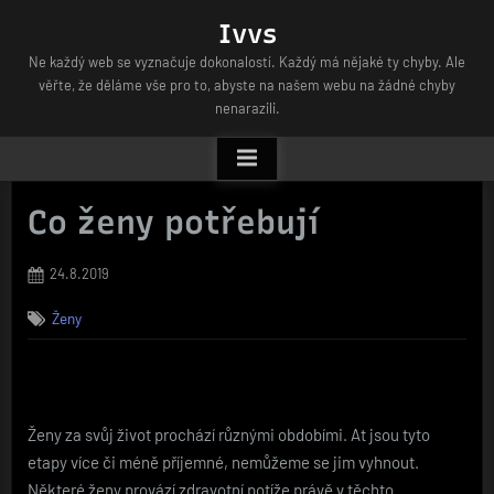
Skip
Ivvs
to
Ne každý web se vyznačuje dokonalostí. Každý má nějaké ty chyby. Ale
content
věřte, že děláme vše pro to, abyste na našem webu na žádné chyby
nenarazili.
Co ženy potřebují
Posted
24.8.2019
on
Ženy
Ženy za svůj život prochází různými obdobími. At jsou tyto
etapy více či méně příjemné, nemůžeme se jim vyhnout.
Některé ženy provází zdravotní potíže právě v těchto