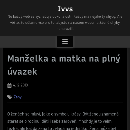
Skip
Ivvs
to
Ne každý web se vyznačuje dokonalostí. Každý má nějaké ty chyby. Ale
content
věřte, že děláme vše pro to, abyste na našem webu na žádné chyby
nenarazili.
Manželka a matka na plný
úvazek
Posted
4.12.2019
on
Ženy
O ženách se mluví, jako o symbolu krásy. Být ženou znamená
starat se o rodinu, děti i sebe zároveň. Mnohdy je to velmi
těžké, ale každá žena to zvládá na jedničku. Žena může být