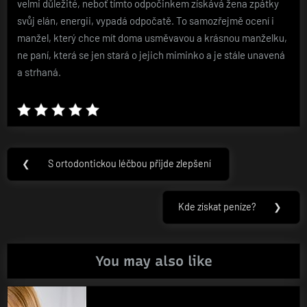
velmi důležité, neboť tímto odpočinkem získává žena zpátky
svůj elán, energii, vypadá odpočatě. To samozřejmě ocení i
manžel, který chce mít doma usměvavou a krásnou manželku,
ne paní, která se jen stará o jejich miminko a je stále unavená
a strhaná.
Navigace
❮
S ortodontickou léčbou přijde zlepšení
Previous
pro
Post:
příspěvek
Kde získat peníze?
❯
Next
Post:
You may also like