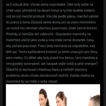
se jí vzbudí dítě. Všude samý nepořádek. Dítě tedy ještě na
chvíli uspí, převážně na deset minut a rychle dodělá snídani,
než se její manžel probudí. Vše jde podle plánu, manžel odešel
do práce a žena zůstává sama doma jen se svým miminkem.
Je nutné mu věnovat všechnu pozornost, jinak začne brečet.
Mnohdy si nemůže ani odskočit. Dopoledne maminky na
mateřské uteče jako voda a ona stále nemá dostatek času,
aby začala pracovat. Práci tedy nechává na odpoledne, kdy
dítě spí. Tento každodenní kolotoč je velmi unavující pro ženy,
jako matky. Co dělat aby byly právě tou ženou i pro manžela a
nevypadaly vyčerpaně, ale naopak stále svěží a plné energie?
Důležité je zachovat chladnou hlavu a neřešit všechny
problémy okolo chodu domácnosti složitě. Každá matka na
mateřské by se měla o sebe starat.