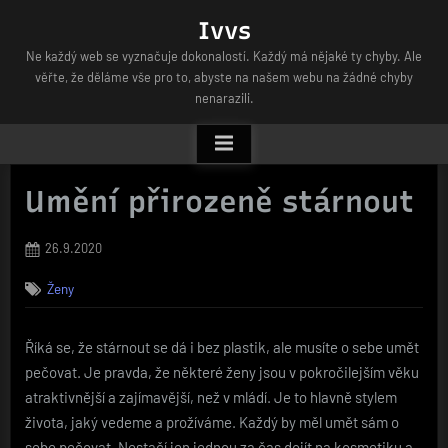
Skip
Ivvs
to
Ne každý web se vyznačuje dokonalostí. Každý má nějaké ty chyby. Ale
content
věřte, že děláme vše pro to, abyste na našem webu na žádné chyby
nenarazili.
Umění přirozeně stárnout
Posted
26.9.2020
on
Ženy
Říká se, že stárnout se dá i bez plastik, ale musíte o sebe umět
pečovat. Je pravda, že některé ženy jsou v pokročilejším věku
atraktivnější a zajímavější, než v mládí. Je to hlavně stylem
života, jaký vedeme a prožíváme. Každý by měl umět sám o
sebe pečovat. Nestačí jen jednou za čas dojít na kosmetiku a