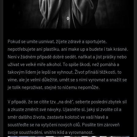
Pokud se umíte usmívat, žijete zdravě a sportujete,
nepotřebujete ani plastiku, ani make up a budete i tak krásné.
Není v žádném případě dobré sedět, naříkat a jíst prášky nebo
užívat ve velké míře alkohol. To spíše škodí, než pomáhá a
takovým lidem je lepší se vyhnout. Život přináší těžkosti, to
víme, ale je velmi důležité, umět se s nimi vyrovnat a snažit se
je tolik neprožívat, stejně to ničemu nepomůže.
V případě, že se cítíte tzv. „na dně“, seberte poslední zbytek sil
a zkuste změnit své návyky. Ujasněte si, jaký si zvolíte cíl a
směr dalšího života, zastavte kolotoč ve vaší hlavě a
soustřeďte se na vytyčení nových cílů. Posílíte tím zároveň
svoje soustředění, vnitřní klid a vyrovnanost.