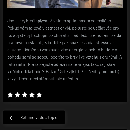
Jsou lidé, kteří oplývají životním optimismem od malička.
Pokud vám taková vlastnost chybí, pokuste se udělat vše pro
to, abyste byli schopni zachovat si nadhled. I s emocemi se dá
pracovat a ovládat je, budete pak snáze zvládat stressové
situace. Odměnou vám bude více energie, a pokud budete mít
pohodu sami se sebou, pocítíte to brzy i ve vztahu s druhými. A
tato vnitřní krása se jistě odrazí i na té vnější, taková jiskra
v očích udělá hodně. Pak můžete zjistit, že i šediny mohou být
sexy. Umění není stárnout, ale unést to.
Navigace
❮
Šetříme vodu a teplo
Previous
pro
Post: