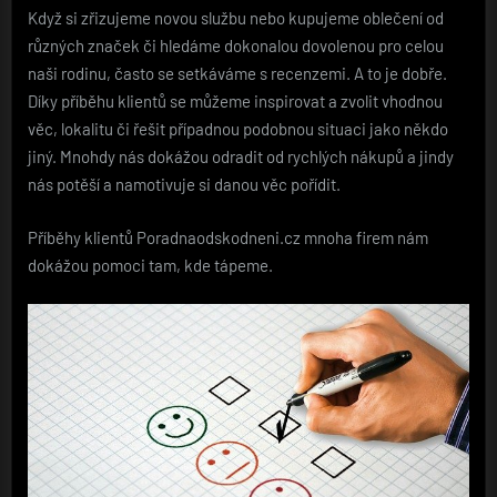
Když si zřizujeme novou službu nebo kupujeme oblečení od
různých značek či hledáme dokonalou dovolenou pro celou
naši rodinu, často se setkáváme s recenzemi. A to je dobře.
Díky příběhu klientů se můžeme inspirovat a zvolit vhodnou
věc, lokalitu či řešit případnou podobnou situaci jako někdo
jiný. Mnohdy nás dokážou odradit od rychlých nákupů a jindy
nás potěší a namotivuje si danou věc pořídit.
Příběhy klientů Poradnaodskodneni.cz
mnoha firem nám
dokážou pomoci tam, kde tápeme.