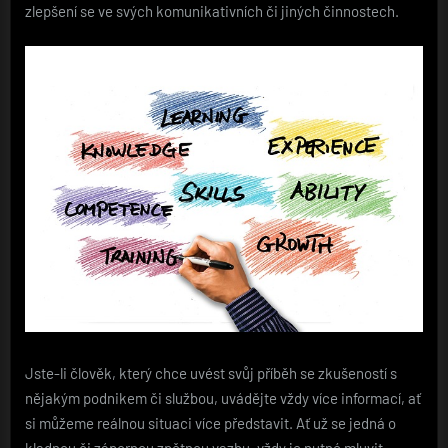
zlepšení se ve svých komunikativních či jiných činnostech.
Jste-li člověk, který chce uvést svůj příběh se zkušeností s
nějakým podnikem či službou, uvádějte vždy více informací, ať
si můžeme reálnou situaci více představit. Ať už se jedná o