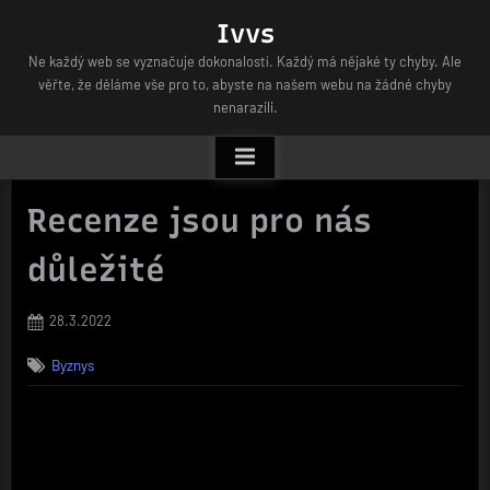
Skip
Ivvs
to
Ne každý web se vyznačuje dokonalostí. Každý má nějaké ty chyby. Ale
content
věřte, že děláme vše pro to, abyste na našem webu na žádné chyby
nenarazili.
Recenze jsou pro nás
důležité
Posted
28.3.2022
on
Byznys