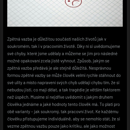
Zpětná vazba je důležitou součástí našich životů jak v
soukromém, tak i v pracovním životě. Díky ní si uvědomujeme
své chyby, které jsme udělaly a můžeme se jim pro následné
možné opakovaní zcela jistě vyhnout. Způsob, jakým se
zpětná vazba předává je ale stejně důležitá. Nesprávnou
formou zpětné vazby se může člověk velmi rychle stáhnout do
své ulity a místo napravení svých chyb udělají chybu tím, že si
nebudou jisti, co mají dělat, a tak tragédie je větším faktorem
než úspěch. Musíme si nejdříve uvědomit s jakým druhem
člověka jednáme a jaké hodnoty tento člověk má. To platí pro
obě varianty – jak soukromý, tak pracovní život. Ke každému
člověku přistupujeme individuálně, aby se nemohlo stát, že si
vezme zpětnou vazbu pouze jako kritiku, ale jako možnost