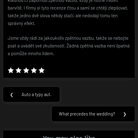
kladnou či zápornou zpětnou vazbu, vždy je nutné mluvit
barvitě. I firmy si tyto recenze čtou a sami se chtějí zlepšovat,
takže jedno dvě slova někdy stačí, ale nedodají tomu ten
správný efekt.
Jsme vždy rádi za jakoukoliv zpětnou vazbu, takže se nebojte
psát a uvádět své zkušenosti. Žádná zpětná vazba není špatná
a pomůže mnoho lidem.
Navigace
❮
Auto a typy aut.
Previous
pro
Post:
příspěvek
What precedes the wedding?
❯
Next
Post: