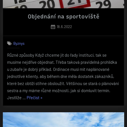
Objednání na sportoviště
Posted
18.6.2022
on
Byznys
Různé způsoby Když chceme jít do řady institucí, tak se
musíme nejdříve objednat. Třeba taková pravidelná prohlídka
u zubaře je dobrý příklad. Ordinace musí mít naplánované
jednotlivé klienty, aby během dne měla dostatek zákazníků,
které bez obtíží stihne obsloužit. Většinou se stará o plánování
sestra a my máme různé možnosti, jak si domluvit termín.
„Objednání
Jestliže …
Přečíst
»
na
sportoviště“