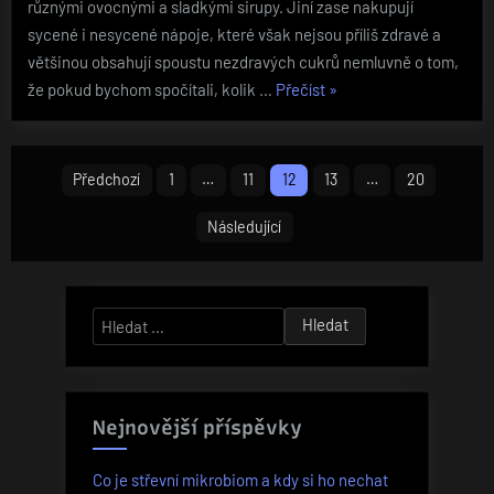
různými ovocnými a sladkými sirupy. Jiní zase nakupují
sycené i nesycené nápoje, které však nejsou příliš zdravé a
většinou obsahují spoustu nezdravých cukrů nemluvně o tom,
„Není
že pokud bychom spočítali, kolik …
Přečíst
»
sirup
jako
Stránkování
sirup“
Předchozí
1
…
11
12
13
…
20
příspěvků
Následující
Vyhledávání
Nejnovější příspěvky
Co je střevní mikrobiom a kdy si ho nechat