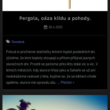
Pergola, oáza klidu a pohody.
Posted
26.4.2022
on
Dovolená
Pokud si pročteme statistiky letních teplot posledních let,
zjistíme, že letní teploty stoupají a přitom přibývá jasných
slunečních dní. Prostě se pečeme přes léto stále víc a víc. V
letních měsících, kdy slunce hřeje jako a Sahaře se už ani
nedokážeme radovat z léta, bojíme se, že se během chvíle
„Pergola,
spálíme, slunce má opravdu sílu, …
Přečíst
»
oáza
klidu
a
pohody.“