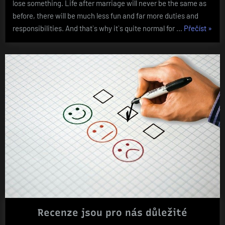
lose something. Life after marriage will never be the same as
before, there will be much less fun and far more duties and
„What
responsibilities. And that`s why it`s quite normal for …
Přečíst
»
prece
the
weddi
Recenze jsou pro nás důležité