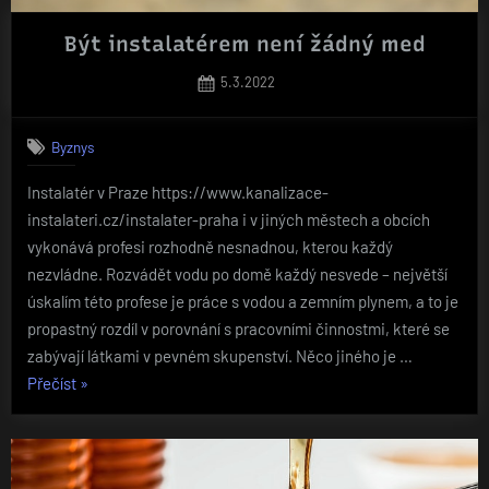
Být instalatérem není žádný med
Posted
5.3.2022
on
Byznys
Instalatér v Praze https://www.kanalizace-
instalateri.cz/instalater-praha i v jiných městech a obcích
vykonává profesi rozhodně nesnadnou, kterou každý
nezvládne. Rozvádět vodu po domě každý nesvede – největší
úskalím této profese je práce s vodou a zemním plynem, a to je
propastný rozdíl v porovnání s pracovními činnostmi, které se
zabývají látkami v pevném skupenství. Něco jiného je …
„Být
Přečíst
»
instalatérem
není
žádný