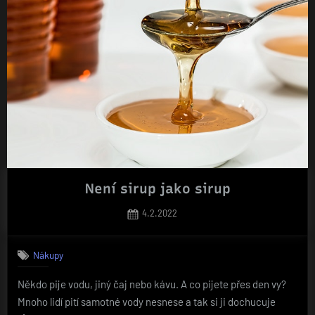
med“
Není sirup jako sirup
Posted
4.2.2022
on
Nákupy
Někdo pije vodu, jiný čaj nebo kávu. A co pijete přes den vy?
Mnoho lidí pití samotné vody nesnese a tak si ji dochucuje