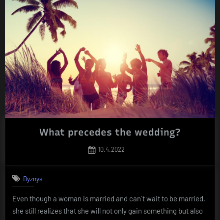
What precedes the wedding?
Posted
10.4.2022
on
Byznys
Even though a woman is married and can`t wait to be married,
she still realizes that she will not only gain something but also