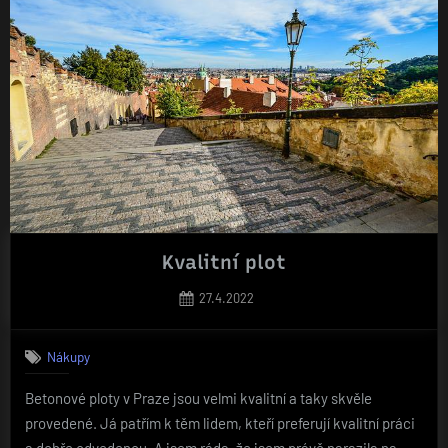
Kvalitní plot
Posted
27.4.2022
on
Nákupy
Betonové ploty v Praze jsou velmi kvalitní a taky skvěle
provedené. Já patřím k těm lidem, kteří preferují kvalitní práci
a dobře odvedenou. A jsem ráda, že jsem právě narazila na