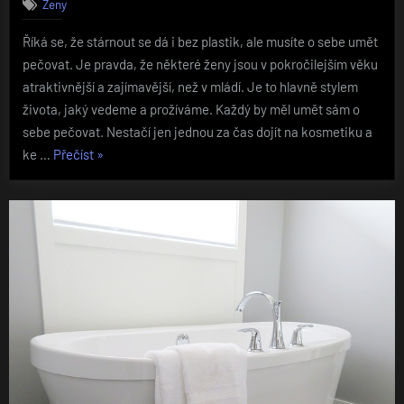
Ženy
Říká se, že stárnout se dá i bez plastik, ale musíte o sebe umět
pečovat. Je pravda, že některé ženy jsou v pokročilejším věku
atraktivnější a zajímavější, než v mládí. Je to hlavně stylem
života, jaký vedeme a prožíváme. Každý by měl umět sám o
sebe pečovat. Nestačí jen jednou za čas dojít na kosmetiku a
„Umění
ke …
Přečíst
»
přirozeně
stárnout“