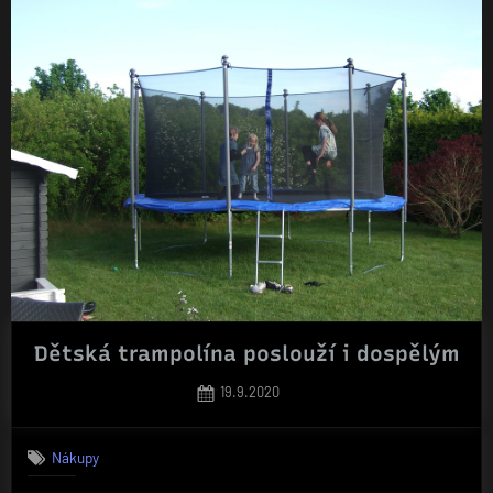
Dětská trampolína poslouží i dospělým
Posted
19.9.2020
on
Nákupy