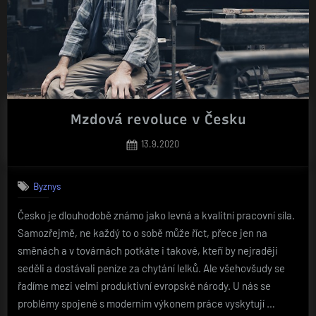
Mzdová revoluce v Česku
Posted
13.9.2020
on
Byznys
Česko je dlouhodobě známo jako levná a kvalitní pracovní síla.
Samozřejmě, ne každý to o sobě může říct, přece jen na
směnách a v továrnách potkáte i takové, kteří by nejraději
seděli a dostávali peníze za chytání lelků. Ale všehovšudy se
řadíme mezi velmi produktivní evropské národy. U nás se
problémy spojené s moderním výkonem práce vyskytují …