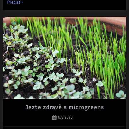
„Mzdová
Přečíst
»
revoluce
v
Česku“
Jezte zdravě s microgreens
Posted
8.9.2020
on