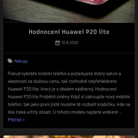
Hodnocení Huawei P20 lite
Posted
10.8.2020
on
Nákupy
Pokud vybíráte mobilní telefon a požadujete dobrý výkon a
vlastnosti za slušnou cenu, tak rozhodně nepřehlédnete
Huawei P20 lite, který je s obalem nádherný. Hodnocení
Huawei P20 lite Proběhli změny Když si zakoupíte nový mobilní
telefon, tak jako první jistě musíme tě rozbalit krabičku, kde na
Vás čeká určitý obsah. U tohoto modelu najdete veškeré …
„Hodnocení
Přečíst
»
Huawei
P20