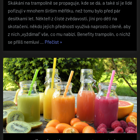
Skákání na trampolíně se propaguje, kde se dá, a také si je lidé
pořizují v mnohem širším měřítku, než tomu bylo před pár
desítkami let. Někteří z čisté zvědavosti, jiní pro děti na
skotačení, někdo jejich předností využívá naprosto cíleně, aby
z nich „vyždímal“ vše, co mu nabízí. Benefity trampolín, o nichž
„Dětská
se příliš nemluví …
Přečíst
»
trampolína
poslouží
i
dospělým“