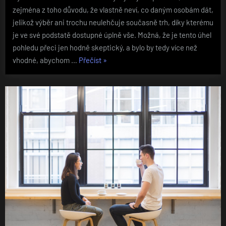
zejména z toho důvodu, že vlastně neví, co daným osobám dát,
jelikož výběr ani trochu neulehčuje současně trh, díky kterému
je ve své podstatě dostupné úplně vše. Možná, že je tento úhel
pohledu přeci jen hodně skeptický, a bylo by tedy více než
„Nepodceňujte
vhodné, abychom …
Přečíst
»
detaily“