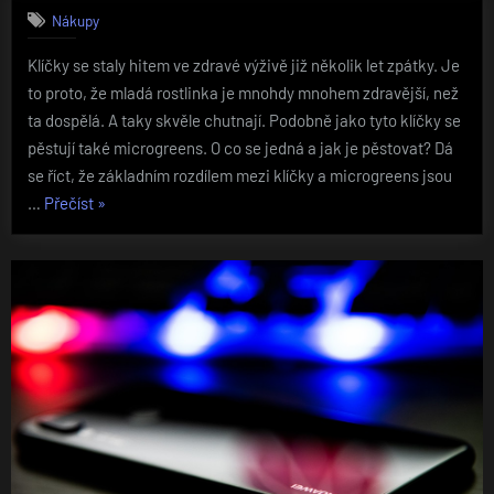
Nákupy
Klíčky se staly hitem ve zdravé výživě již několik let zpátky. Je
to proto, že mladá rostlinka je mnohdy mnohem zdravější, než
ta dospělá. A taky skvěle chutnají. Podobně jako tyto klíčky se
pěstují také microgreens. O co se jedná a jak je pěstovat? Dá
se říct, že základním rozdílem mezi klíčky a microgreens jsou
„Jezte
…
Přečíst
»
zdravě
s
microgreens“