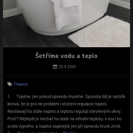
Šetříme vodu a teplo
Posted
20.9.2020
on
Finance
1. Topíme, jen pokud opravdu musíme. Spousta lidí je natolik
lenivá, že je pro ně problém i otočení regulace topení.
Nechávají ho stále naplno a teplotu regulují otevřenými okny.
Proč? Nejlepší je nechat ho stále na střední teplotu, v noci ho
zcela vypněte, a naplno zapínejte jen při opravdu kruté zimě.