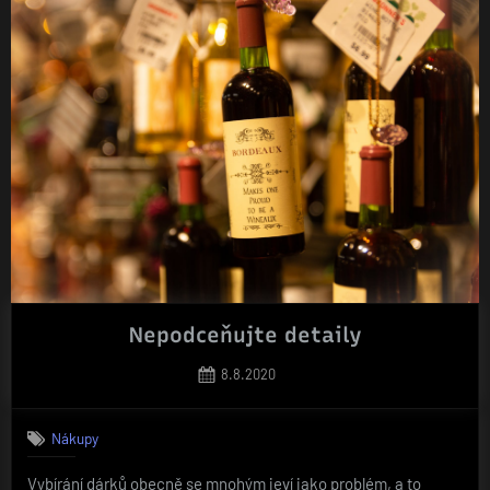
lite“
Nepodceňujte detaily
Posted
8.8.2020
on
Nákupy
Vybírání dárků obecně se mnohým jeví jako problém, a to