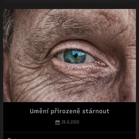
Umění přirozeně stárnout
Posted
26.9.2020
on