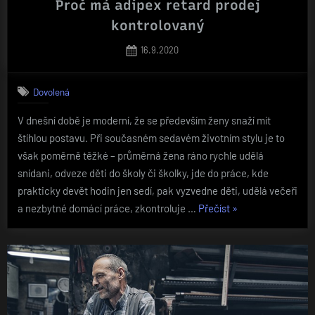
Proč má adipex retard prodej
kontrolovaný
Posted
16.9.2020
on
Dovolená
V dnešní době je moderní, že se především ženy snaží mít
štíhlou postavu. Při současném sedavém životním stylu je to
však poměrně těžké – průměrná žena ráno rychle udělá
snídani, odveze děti do školy či školky, jde do práce, kde
prakticky devět hodin jen sedí, pak vyzvedne děti, udělá večeři
„Proč
a nezbytné domácí práce, zkontroluje …
Přečíst
»
má
adipex
retard
prodej
kontrolovaný“