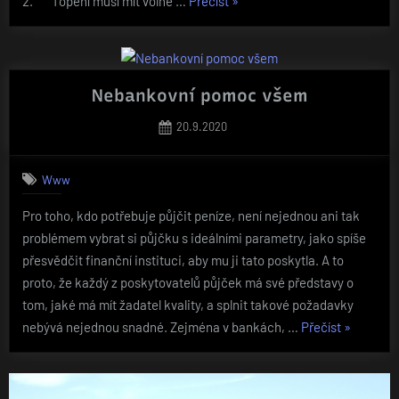
„Šetříme
2. Topení musí mít volné …
Přečíst
»
vodu
a
teplo“
Nebankovní pomoc všem
Posted
20.9.2020
on
Www
Pro toho, kdo potřebuje půjčit peníze, není nejednou ani tak
problémem vybrat si půjčku s ideálními parametry, jako spíše
přesvědčit finanční instituci, aby mu ji tato poskytla. A to
proto, že každý z poskytovatelů půjček má své představy o
tom, jaké má mít žadatel kvality, a splnit takové požadavky
„Nebankov
nebývá nejednou snadné. Zejména v bankách, …
Přečíst
»
pomoc
všem“