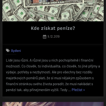
Kde získat peníze?
Posted
9.12.2019
on
Bydlení
Lidé jsou různí. A různé jsou u nich pochopitelně i finanční
možnosti. Co člověk, to individualita, co člověk, to jiné příjmy a
výdaje, potřeby a nezbytnosti. Ale pro všechny bez rozdílu
majetkových poměrů platí, že si musí nějakým způsobem s
finanční stránkou svého života poradit, že musí nakládat s
„Kde
penězi tak, aby přinejmenším vyžili. Tedy …
Přečíst
»
získat
peníze?“