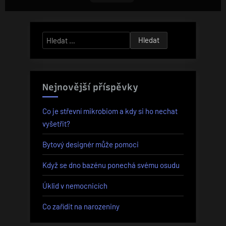
Vyhledávání
Nejnovější příspěvky
Co je střevní mikrobiom a kdy si ho nechat
vyšetřit?
Bytový designér může pomoci
Když se dno bazénu ponechá svému osudu
Úklid v nemocnicích
Co zařídit na narozeniny