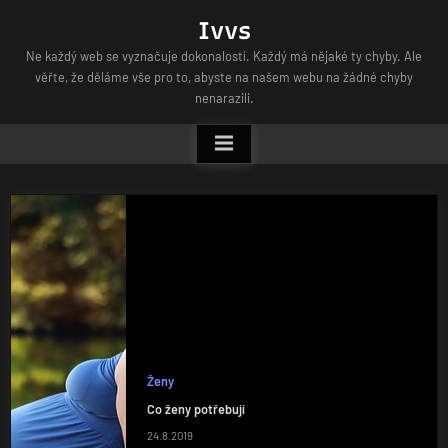
Skip
Ivvs
to
Ne každý web se vyznačuje dokonalostí. Každý má nějaké ty chyby. Ale
content
věřte, že děláme vše pro to, abyste na našem webu na žádné chyby
nenarazili.
Ženy
Co ženy potřebují
24.8.2019