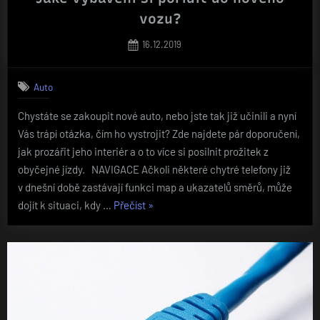
vozu?
Posted
16.12.2019
on
Auto
Chystáte se zakoupit nové auto, nebo jste tak již učinili a nyní
Vás trápí otázka, čím ho vystrojit? Zde najdete pár doporučení,
jak prozářit jeho interiér a o to více si posilnit prožitek z
obyčejné jízdy. NAVIGACE Ačkoli některé chytré telefony již
v dnešní době zastávají funkci map a ukazatelů směrů, může
„Jaké
dojít k situaci, kdy …
Přečíst
»
vybavení
si
pořídit
do
nového
vozu?“