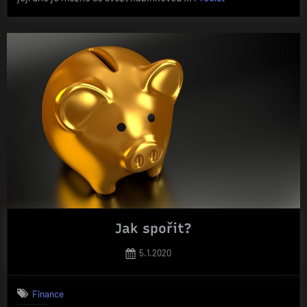
putování
za
krásami
tuzemských
jeskyní“
Jak spořit?
Posted
5.1.2020
on
Finance