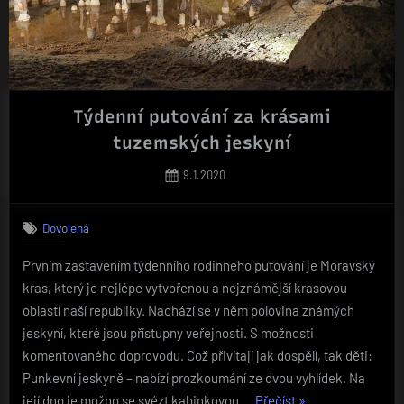
Týdenní putování za krásami
tuzemských jeskyní
Posted
9.1.2020
on
Dovolená
Prvním zastavením týdenního rodinného putování je Moravský
kras, který je nejlépe vytvořenou a nejznámější krasovou
oblastí naší republiky. Nachází se v něm polovina známých
jeskyní, které jsou přístupny veřejnosti. S možnosti
komentovaného doprovodu. Což přivítají jak dospělí, tak děti:
Punkevní jeskyně – nabízí prozkoumání ze dvou vyhlídek. Na
„Týdenní
její dno je možno se svézt kabinkovou …
Přečíst
»