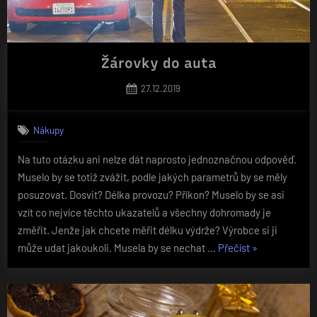
Žárovky do auta
Posted
27.12.2019
on
Nákupy
Na tuto otázku ani nelze dát naprosto jednoznačnou odpověď.
Muselo by se totiž zvážit, podle jakých parametrů by se měly
posuzovat. Dosvit? Délka provozu? Příkon? Muselo by se asi
vzít co nejvíce těchto ukazatelů a všechny dohromady je
změřit. Jenže jak chcete měřit délku výdrže? Výrobce si ji
„Žárovky
může udat jakoukoli. Musela by se nechat …
Přečíst
»
do
auta“