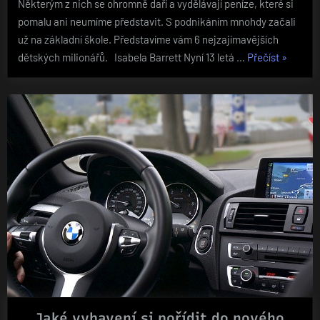
Některým z nich se ohromně daří a vydělávají peníze, které si
pomalu ani neumíme představit. S podnikáním mnohdy začali
už na základní škole. Představíme vám 6 nejzajímavějších
„Děti,
dětských milionářů. Isabela Barrett Nyní 13 letá …
Přečíst
»
které
vydělávaj
miliardy“
Jaké vybavení si pořídit do nového