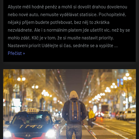
Abyste měli hodně peněz a mohli si dovolit drahou dovolenou
nebo nové auto, nemusíte vydělávat statisíce. Pochopitelně,
nějaký příjem budete potřebovat, bez něj to zkrátka
nezvládnete. Ale i s normálním platem jde ušetřit víc, než by se
mohlo zdát. Klíč je v tom, že si musíte nastavit priority.
Nastavení priorit Udělejte si čas, sedněte se a vypište …
„Jak
Přečíst
»
spořit?“