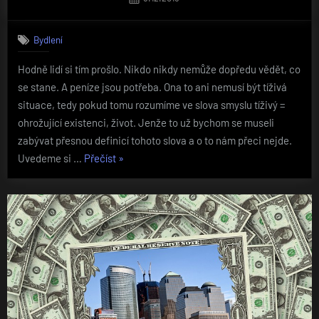
on
Bydlení
Hodně lidí si tím prošlo. Nikdo nikdy nemůže dopředu vědět, co
se stane. A peníze jsou potřeba. Ona to ani nemusí být tíživá
situace, tedy pokud tomu rozumíme ve slova smyslu tíživý =
ohrožující existenci, život. Jenže to už bychom se museli
zabývat přesnou definicí tohoto slova a o to nám přeci nejde.
„Půjčka
Uvedeme si …
Přečíst
»
peněz
bez
banky“