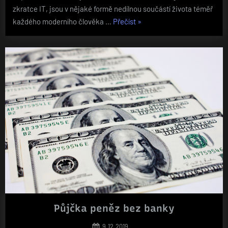
zkratce IT, jsou v nějaké formě nedílnou součástí života téměř
„Výdobytky
každého moderního člověka …
Přečíst
»
informačních
technologií“
Půjčka peněz bez banky
Posted
9.12.2019