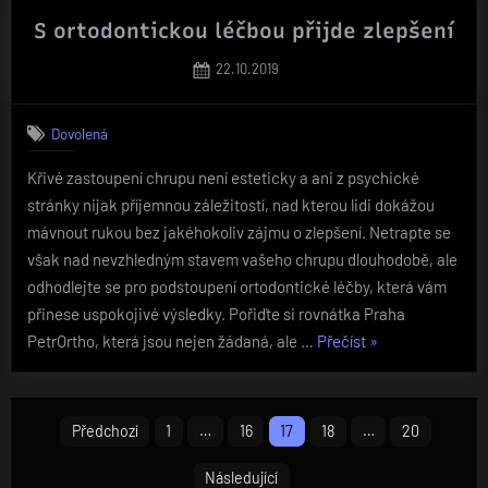
S ortodontickou léčbou přijde zlepšení
Posted
22.10.2019
on
Dovolená
Křivé zastoupení chrupu není esteticky a ani z psychické
stránky nijak příjemnou záležitostí, nad kterou lidi dokážou
mávnout rukou bez jakéhokoliv zájmu o zlepšení. Netrapte se
však nad nevzhledným stavem vašeho chrupu dlouhodobě, ale
odhodlejte se pro podstoupení ortodontické léčby, která vám
přinese uspokojivé výsledky. Pořiďte si rovnátka Praha
„S
PetrOrtho, která jsou nejen žádaná, ale …
Přečíst
»
ortodontickou
léčbou
Stránkování
přijde
Předchozí
1
…
16
17
18
…
20
zlepšení“
příspěvků
Následující