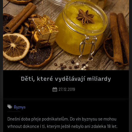
Děti, které vydělávají miliardy
Posted
27.12.2019
on
Byznys
Dnešní doba přeje podnikatelům. Do vln byznysu se mohou
vrhnout dokonce i ti, kterým ještě nebylo ani zdaleka 18 let.