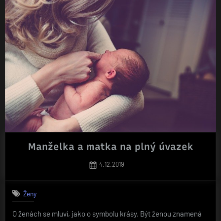
Manželka a matka na plný úvazek
Posted
4.12.2019
on
Ženy
O ženách se mluví, jako o symbolu krásy. Být ženou znamená