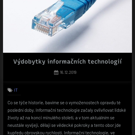
Výdobytky informačních technologií
Posted
16.12.2019
on
IT
Co se týče historie, bavíme se o vymoženostech opravdu té
poslední doby. Informační technologie začaly ovlivňovat lidské
životy až na konci minulého století, a v tom aktuálním se
neustále vyvíjejí, dělají se vědecké pokroky a tento obor jde
kupředu obrovskou rychlostí. Informační technologie, ve