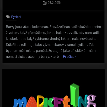
Posted
25.2.2019
on
Bydlení
Barvy jsou všude kolem nás. Provázejí nás naším každodenním
životem, když přemýšlíme, jakou halenku zvolit, aby nám ladila
k sukni, nebo když vybíráme vhodný lak pro naše nové auto.
Důležitou roli hraje také význam barev v rámci bydlení. Zde
bychom měli mít na paměti, že stejně jako při oblékání nám
„Jak
nemusí slušet všechny barvy, které …
Přečíst
»
správně
vybrat
barvy
pro
interiér“