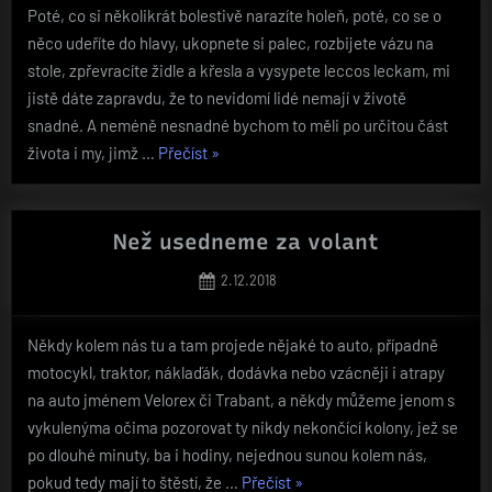
Poté, co si několikrát bolestivě narazíte holeň, poté, co se o
něco udeříte do hlavy, ukopnete si palec, rozbijete vázu na
stole, zpřevracíte židle a křesla a vysypete leccos leckam, mi
jistě dáte zapravdu, že to nevidomí lidé nemají v životě
snadné. A neméně nesnadné bychom to měli po určitou část
„Světla
života i my, jimž …
Přečíst
»
je
zapotřebí“
Než usedneme za volant
Posted
2.12.2018
on
Někdy kolem nás tu a tam projede nějaké to auto, případně
motocykl, traktor, náklaďák, dodávka nebo vzácněji i atrapy
na auto jménem Velorex či Trabant, a někdy můžeme jenom s
vykulenýma očima pozorovat ty nikdy nekončící kolony, jež se
po dlouhé minuty, ba i hodiny, nejednou sunou kolem nás,
„Než
pokud tedy mají to štěstí, že …
Přečíst
»