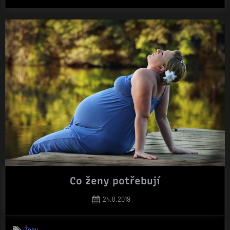
hola,
škola
volá“
Co ženy potřebují
Posted
24.8.2019
on
Ženy