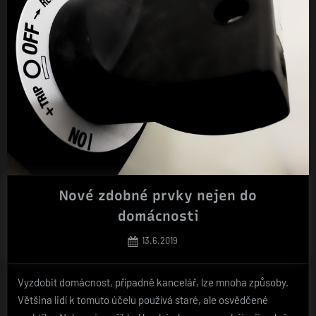
Nové zdobné prvky nejen do
domácnosti
Posted
13.6.2019
on
Vyzdobit domácnost, případně kancelář, lze mnoha způsoby.
Většina lidí k tomuto účelu používá staré, ale osvědčené