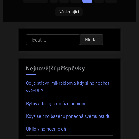
spokojenost
příspěvků
nepostradatelné“
Následující
Vyhledávání
Nejnovější příspěvky
Co je střevní mikrobiom a kdy si ho nechat
vyšetřit?
Bytový designér může pomoci
Když se dno bazénu ponechá svému osudu
Úklid v nemocnicích