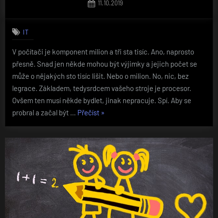
Posted
11.10.2019
on
IT
V počítači je komponent milion a tři sta tisíc. Ano, naprosto
přesně. Snad jen někde mohou být výjimky a jejich počet se
může o nějakých sto tisíc lišit. Nebo o milion. No, nic, bez
legrace. Základem, tedysrdcem vašeho stroje je procesor.
Ovšem ten musí někde bydlet, jinak nepracuje. Spí. Aby se
„Popis
probral a začal být …
Přečíst
»
základní
desky“