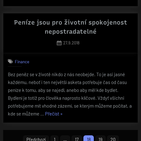
usedneme
za
volant“
Peníze jsou pro životní spokojenost
nepostradatelné
Posted
27.9.2018
on
Finance
Bez peněz se v životě nikdo z nás neobejde. To je asi jasné
každému, neboť i ten největší asketa potřebuje čas od času
peníze k tomu, aby se najedl, anebo aby měl kde bydlet.
Bydlení je totiž pro člověka naprosto klíčové. Vždyť všichni
potřebujeme mít vhodné zázemí, se kterým můžeme počítat, a
„Peníze
kde se můžeme …
Přečíst
»
jsou
pro
Stránkování
životní
Předchozí
1
…
17
18
19
20