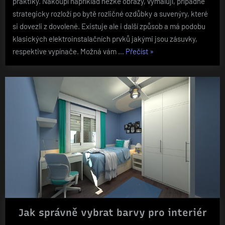
praktiky. Nakoupí například hezké obrazy, vymalují, případně
strategicky rozloží po bytě rozličné ozdůbky a suvenýry, které
si dovezli z dovolené. Existuje ale i další způsob a má podobu
klasických elektroinstalačních prvků jakými jsou zásuvky,
„Nové
respektive vypínače. Možná vám …
Přečíst
»
zdobné
prvky
nejen
do
domácnosti“
Jak správně vybrat barvy pro interiér