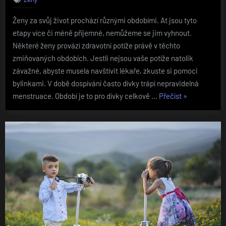
Ženy za svůj život prochází různými obdobími. At jsou tyto
etapy více či méně příjemné, nemůžeme se jim vyhnout.
Některé ženy provází zdravotní potíže právě v těchto
zmiňovaných obdobích. Jestli nejsou vaše potíže natolik
závažné, abyste musela navštívit lékaře, zkuste si pomoci
bylinkami. V době dospívání často dívky trápí nepravidelná
„Co
menstruace. Období je to pro dívky celkově …
Přečíst
»
ženy
potřebují“