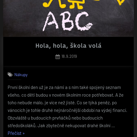
Hola, hola, škola volá
Posted
18.9.2019
on
Nákupy
První školní den už je za námi a s ním také spojený seznam
všeho, co děti budou v novém školním roce potřebovat. A že
toho nebude málo, je více než jisté. Co se týká peněz, po
vánocích je tohle druhé nejnáročnější období na výdej financí.
Obzvláště u budoucích prvňáčků nebo budoucích
středoškoláků. Jak zbytečně nekupovat drahé školní …
„Hola,
Přečíst
»