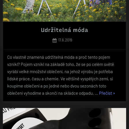
Udržitelná móda
Posted
17.6.2019
on
Co vlastně znamená udržitelná móda a proč tento pojem
vznikl? Pojem vznikl na základě toho, že se po celém světě
vyrábí velké množství oblečení, na jehož výrobu je potřeba
lidské práce, času a chemie. Ve většině vyspělých zemí, si
koupíme oblečení a po jedné nebo dvou sezonách toto
„Udržitel
oblečení vyhodíme a skončí na skládce odpadu, …
Přečíst
»
móda“