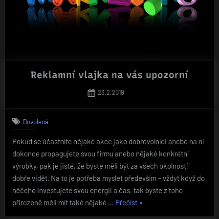
Reklamní vlajka na vás upozorní
Posted
23.2.2019
on
Dovolená
Pokud se účastníte nějaké akce jako dobrovolníci anebo na ní
dokonce propagujete svou firmu anebo nějaké konkrétní
výrobky, pak je jisté, že byste měli být za všech okolností
dobře vidět. Na to je potřeba myslet především – vždyť když do
něčeho investujete svou energii a čas, tak byste z toho
„Reklamní
přirozeně měli mít také nějaké …
Přečíst
»
vlajka