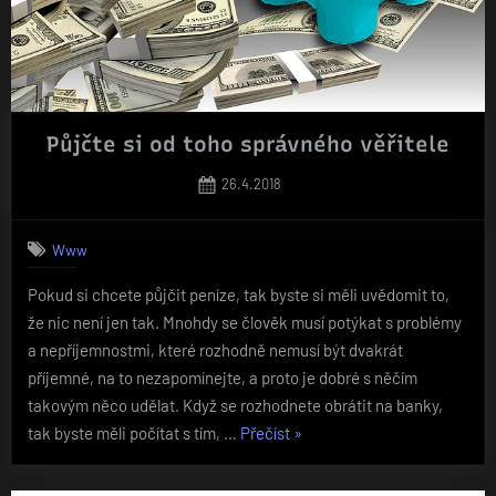
Půjčte si od toho správného věřitele
Posted
26.4.2018
on
Www
Pokud si chcete půjčit peníze, tak byste si měli uvědomit to,
že nic není jen tak. Mnohdy se člověk musí potýkat s problémy
a nepříjemnostmi, které rozhodně nemusí být dvakrát
příjemné, na to nezapomínejte, a proto je dobré s něčím
takovým něco udělat. Když se rozhodnete obrátit na banky,
„Půjčte
tak byste měli počítat s tím, …
Přečíst
»
si
od