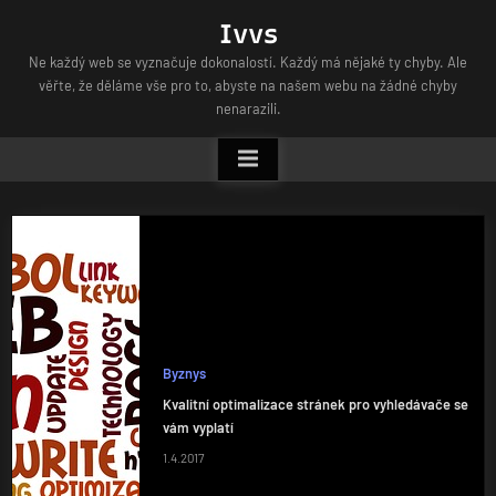
Skip
Ivvs
to
Ne každý web se vyznačuje dokonalostí. Každý má nějaké ty chyby. Ale
content
věřte, že děláme vše pro to, abyste na našem webu na žádné chyby
nenarazili.
Byznys
Kvalitní optimalizace stránek pro vyhledávače se
vám vyplatí
1.4.2017