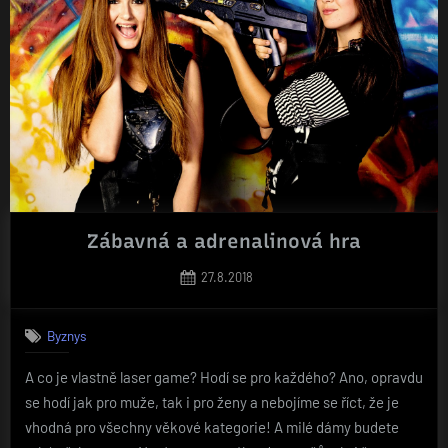
spolehlivá“
Zábavná a adrenalinová hra
Posted
27.8.2018
on
Byznys
A co je vlastně laser game? Hodí se pro každého? Ano, opravdu
se hodí jak pro muže, tak i pro ženy a nebojíme se říct, že je
vhodná pro všechny věkové kategorie! A milé dámy budete