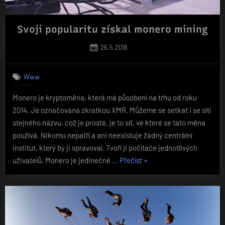
Svoji popularitu získal monero mining
Posted
26.5.2018
on
Www
Monero je kryptoměna, která má působení na trhu od roku
2014. Je označována zkratkou XMR. Můžeme se setkat i se sítí
stejného názvu, což je prosté, je to síť, ve které se tato měna
používá. Nikomu nepatří a ani neexistuje žádný centrální
institut, který by ji spravoval. Tvoří ji počítače jednotlivých
„Svoji
uživatelů. Monero je jedinečné …
Přečíst
»
popularitu
získal
monero
mining“