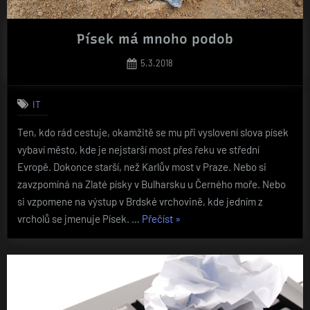
Písek má mnoho podob
Posted
5.3.2018
on
IT
Ten, kdo rád cestuje, okamžitě se mu při vyslovení slova písek
vybaví město, kde je nejstarší most přes řeku ve střední
Evropě. Dokonce starší, než Karlův most v Praze. Nebo si
zavzpomíná na Zlaté písky v Bulharsku u Černého moře. Nebo
si vzpomene na výstup v Brdské vrchovině, kde jedním z
„Písek
vrcholů se jmenuje Písek. …
Přečíst
»
má
mnoho
podob“