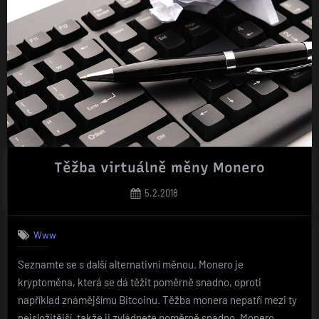
Těžba virtuálně měny Monero
Posted
5.2.2018
on
Www
Seznamte se s další alternativní měnou. Monero je
kryptoměna, která se dá těžit poměrně snadno, oproti
například známějšímu Bitcoinu. Těžba monera nepatří mezi ty
nejsložitější, takže ji zvládnete poměrně snadno. Monero