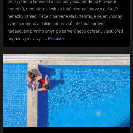
tím zvýšenou lámavost a drsnost vlasů, tendenci k třepení
konečků, nedostatek lesku a také blednutí barvy a celkově
nehezký vzhled. Péče o barvené vlasy zahrnuje nejen vhodný
výběr šampónů a dalších přípravků, ale také správné
načasování prvního umytí po barvení nebo ochranu vlasů před
„Domácí
nepříznivými vlivy . …
Přečíst
»
péče
o
vlasy
po
barvení“