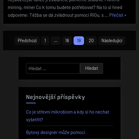
mining, miner Co k tomu budete potřebovat? Na to si hned
„Těžba
odpovíme: Těžba se dá zvládnout pomocí RIGu, s …
Přečíst
»
virtuáln
měny
Stránkování
Monero“
Předchozí
1
…
18
19
20
Následující
příspěvků
Vyhledávání
Nejnovější příspěvky
Co je střevní mikrobiom a kdy si ho nechat
vyšetřit?
Bytový designér může pomoci