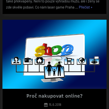
také překvapeny. Není to pouze výhradou mužů, ale i ženy se
„Zábavná
zde skvěle pobaví. Co nám laser game Praha …
Přečíst
»
a
adrenalinov
hra“
Proč nakupovat online?
Posted
15.6.2018