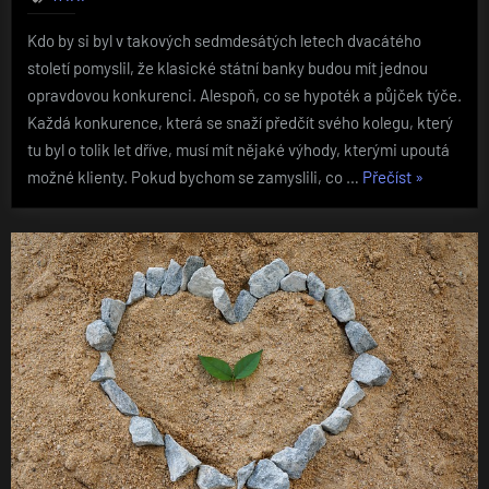
Kdo by si byl v takových sedmdesátých letech dvacátého
století pomyslil, že klasické státní banky budou mít jednou
opravdovou konkurenci. Alespoň, co se hypoték a půjček týče.
Každá konkurence, která se snaží předčít svého kolegu, který
tu byl o tolik let dříve, musí mít nějaké výhody, kterými upoutá
„Konkurenc
možné klienty. Pokud bychom se zamyslili, co …
Přečíst
»
která
má
navrch“