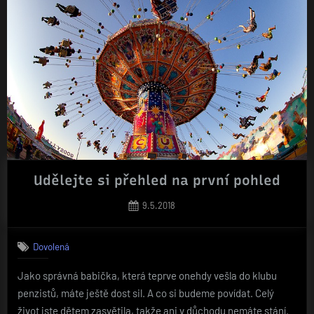
Udělejte si přehled na první pohled
Posted
9.5.2018
on
Dovolená
Jako správná babička, která teprve onehdy vešla do klubu
penzistů, máte ještě dost sil. A co si budeme povídat. Celý
život jste dětem zasvětila, takže ani v důchodu nemáte stání.