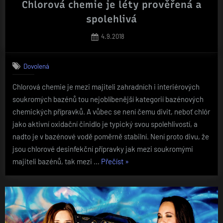
Chlorová chemie je léty prověřená a
spolehlivá
Posted
4.9.2018
on
Dovolená
Chlorová chemie je mezi majiteli zahradních i interiérových
soukromých bazénů tou nejoblíbenější kategorií bazénových
chemických přípravků. A vůbec se není čemu divit, neboť chlór
jako aktivní oxidační činidlo je typický svou spolehlivostí, a
nadto je v bazénové vodě poměrně stabilní. Není proto divu, že
jsou chlorové desinfekční přípravky jak mezi soukromými
„Chlorová
majiteli bazénů, tak mezi …
Přečíst
»
chemie
je
léty
prověřená
a