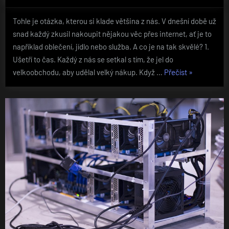
on
Tohle je otázka, kterou si klade většina z nás. V dnešní době už
snad každý zkusil nakoupit nějakou věc přes internet, ať je to
například oblečení, jídlo nebo služba. A co je na tak skvělé? 1.
Ušetří to čas. Každý z nás se setkal s tím, že jel do
„Proč
velkoobchodu, aby udělal velký nákup. Když …
Přečíst
»
nakupovat
online?“